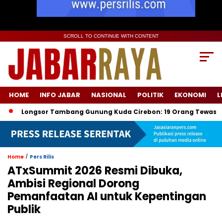
SCROLL TO CONTINUE WITH CONTENT
HOME
INFO JABAR
NASIONAL
POLITIK
EKONOMI
L
Longsor Tambang Gunung Kuda Cirebon: 19 Orang Tewas, Dua
/
Home
Pers Rilis
ATxSummit 2026 Resmi Dibuka,
Ambisi Regional Dorong
Pemanfaatan AI untuk Kepentingan
Publik