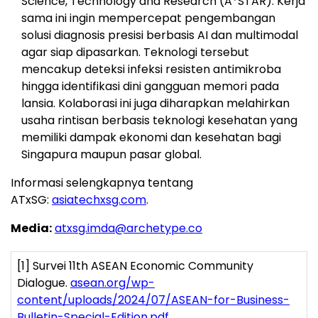
Science, Technology and Research (A*STAR). Kerja
sama ini ingin mempercepat pengembangan
solusi diagnosis presisi berbasis AI dan multimodal
agar siap dipasarkan. Teknologi tersebut
mencakup deteksi infeksi resisten antimikroba
hingga identifikasi dini gangguan memori pada
lansia. Kolaborasi ini juga diharapkan melahirkan
usaha rintisan berbasis teknologi kesehatan yang
memiliki dampak ekonomi dan kesehatan bagi
Singapura maupun pasar global.
Informasi selengkapnya tentang
ATxSG:
asiatechxsg.com
.
Media:
atxsg.imda@archetype.co
[1]
Survei 11
th
ASEAN Economic Community
Dialogue.
asean.org/wp-
content/uploads/2024/07/ASEAN-for-Business-
Bulletin-Special-Edition.pdf