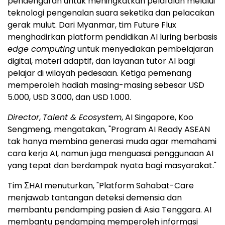
pendengaran untuk meningkatkan pelafalan melalui
teknologi pengenalan suara seketika dan pelacakan
gerak mulut. Dari Myanmar, tim Future Flux
menghadirkan platform pendidikan AI luring berbasis
edge computing
untuk menyediakan pembelajaran
digital, materi adaptif, dan layanan tutor AI bagi
pelajar di wilayah pedesaan. Ketiga pemenang
memperoleh hadiah masing-masing sebesar USD
5.000, USD 3.000, dan USD 1.000.
Director
,
Talent & Ecosystem
, AI Singapore, Koo
Sengmeng, mengatakan, "Program AI Ready ASEAN
tak hanya membina generasi muda agar memahami
cara kerja AI, namun juga menguasai penggunaan AI
yang tepat dan berdampak nyata bagi masyarakat."
Tim ΣHAI menuturkan, "Platform Sahabat-Care
menjawab tantangan deteksi demensia dan
membantu pendamping pasien di Asia Tenggara. AI
membantu pendamping memperoleh informasi