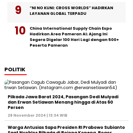
“NI NO KUNI: CROSS WORLDS” HADIRKAN
LAYANAN GLOBAL TERPADU
China International Supply Chain Expo
Hadirkan Area Pameran AI; Ajang Ini
Segera Digelar 100 Hari Lagi dengan 500+
Peserta Pameran
POLITIK
Pilkada Jawa Barat 2024, Pasangan Dedi Mulyadi
dan Erwan Setiawan Menang hingga di Atas 60
Persen
28 November 2024 | 13:34 WIB
Warga Antusias Sapa Presiden RI Prabowo Subianto
Saat Nyoblos Pilkada di Bojong Koneng, Bogor