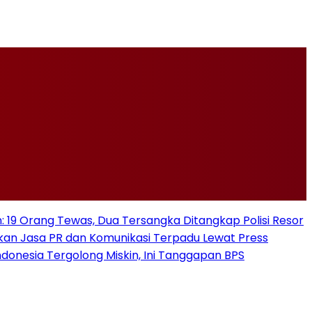
19 Orang Tewas, Dua Tersangka Ditangkap Polisi Resor
kan Jasa PR dan Komunikasi Terpadu Lewat Press
donesia Tergolong Miskin, Ini Tanggapan BPS