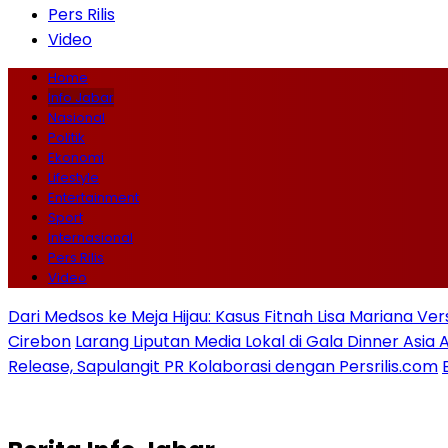
Pers Rilis
Video
Home
Info Jabar
Nasional
Politik
Ekonomi
Lifestyle
Entertainment
Sport
Internasional
Pers Rilis
Video
Dari Medsos ke Meja Hijau: Kasus Fitnah Lisa Mariana Ve
Cirebon
Larang Liputan Media Lokal di Gala Dinner Asi
Release, Sapulangit PR Kolaborasi dengan Persrilis.com