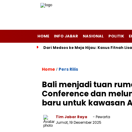
HOME
INFO JABAR
NASIONAL
POLITIK
E
Dari Medsos ke Meja Hijau: Kasus Fitnah Li
Home
Pers Rilis
/
Bali menjadi tuan ru
Conference dan melun
baru untuk kawasan A
Tim Jabar Raya
- Pewarta
Jumat, 19 Desember 2025