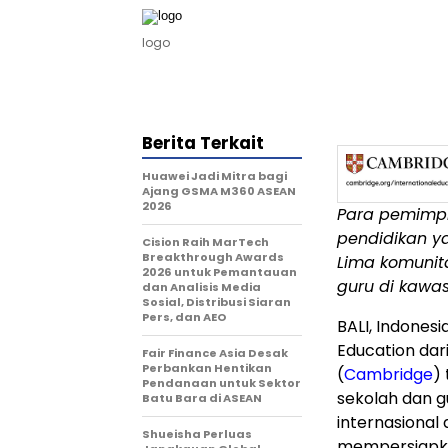
logo
Berita Terkait
Huawei Jadi Mitra bagi
Ajang GSMA M360 ASEAN
2026
Para pemimpi
pendidikan 
Cision Raih MarTech
Breakthrough Awards
Lima
komunita
2026 untuk Pemantauan
guru di kaw
dan Analisis Media
Sosial, Distribusi Siaran
Pers, dan AEO
BALI, Indonesi
Education dar
Fair Finance Asia Desak
Perbankan Hentikan
(
Cambridge
)
Pendanaan untuk Sektor
sekolah dan g
Batu Bara di ASEAN
internasional 
Shueisha Perluas
mempersiapka