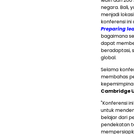
lebih dari 20
negara.
Bali
, 
menjadi loka
konferensi ini
Preparing lea
bagaimana se
dapat membek
beradaptasi, 
global.
Selama konfer
membahas pen
kepemimpinan,
Cambridge U
"Konferensi 
untuk mendeng
belajar dari
pendekatan t
mempersiapka