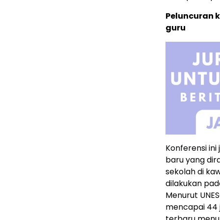
Peluncuran 
guru
Konferensi in
baru yang di
sekolah di k
dilakukan pad
Menurut UNESC
mencapai 44 
terbaru menun