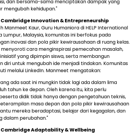
asi, dan bersama-sama menciptakan dampak yang
r mengubah kehidupan."
Cambridge Innovation & Entrepreneurship
eh
Manmeet Kaur
, Guru Humaniora di HELP International
a Lumpur, Malaysia
, komunitas ini berfokus pada
n inovasi dan pola pikir kewirausahaan di ruang kelas.
n menyoroti cara menginspirasi pemecahan masalah,
nisiatif yang dipimpin siswa, serta membangun
 diri untuk mengubah ide menjadi tindakan. Komunitas
ikuti melalui LinkedIn. Manmeet mengatakan:
ang ada saat ini mungkin tidak lagi ada dalam lima
uh tahun ke depan. Oleh karena itu, kita perlu
eserta didik tidak hanya dengan pengetahuan teknis,
 keterampilan masa depan dan pola pikir kewirausahaan
tu mereka beradaptasi, belajar dari kegagalan, dan
 dalam perubahan."
Cambridge Adaptability & Wellbeing