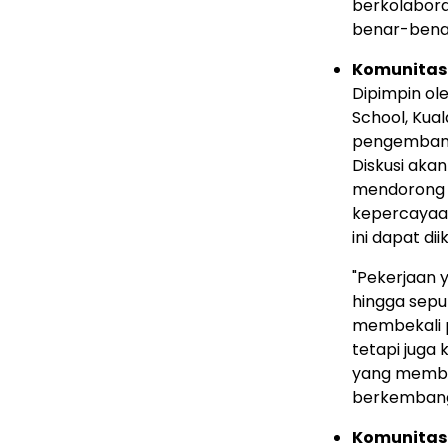
berkolabor
benar-bena
Komunitas 
Dipimpin ol
School,
Kual
pengembanga
Diskusi aka
mendorong i
kepercayaan
ini dapat di
"Pekerjaan y
hingga sepul
membekali p
tetapi juga
yang memban
berkembang
Komunitas 