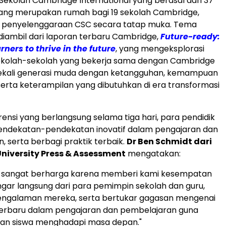
0 Sekolah Cambridge International yang berasal dari 37
yang merupakan rumah bagi 19 sekolah
Cambridge
,
si penyelenggaraan CSC secara tatap muka. Tema
 diambil dari laporan terbaru
Cambridge
,
Future-ready:
rners to thrive in the future
, yang mengeksplorasi
kolah-sekolah yang bekerja sama dengan
Cambridge
ali generasi muda dengan ketangguhan, kemampuan
serta keterampilan yang dibutuhkan di era transformasi
ensi yang berlangsung selama tiga hari, para pendidik
dekatan-pendekatan inovatif dalam pengajaran dan
 serta berbagi praktik terbaik.
Dr
Ben Schmidt
dari
niversity
Press & Assessment
mengatakan:
ini sangat berharga karena memberi kami kesempatan
ar langsung dari para pemimpin sekolah dan guru,
 pengalaman mereka, serta bertukar gagasan mengenai
erbaru dalam pengajaran dan pembelajaran guna
n siswa menghadapi masa depan."