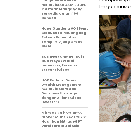
Jangkauan Global
melalui MANGA MILLION,
tengah masa 
Platform Manga yang
Tersedia dalam 100
Bahasa
Haier Gandeng AO 1 Point
Slam, Buka Peluang bagi
Petenis Komunitas
Tampil di Ajang Grand
Slam
SUS ENVIRONMENT Raih
Dua Proyek WtE di
Indonesia, Percepat
Ekspansi Global
UOB Perkuat Bisnis
Wealth Management
melalui Kemitraan
Distribusi Strategis
dengan Allianz Global
Investors
Mitrade Raih Gelar “AI
Broker of the Year 2026”,
Hadirkan MitradeGPT
Versi Terbaru di Asia