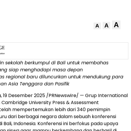
A
A
A
n sekolah berkumpul di
Bali
untuk membahas
yang siap menghadapi masa depan
s regional baru diluncurkan untuk mendukung para
asan
Asia Tenggara
dan Pasifik
a
, 19 Desember 2025 /PRNewswire/ — Grup International
i
Cambridge University
Press & Assessment
 telah mempertemukan lebih dari 340 pemimpin
uru dari berbagai negara dalam sebuah konferensi
di
Bali, Indonesia
. Konferensi ini berfokus pada upaya
n siswa agar mampu berkembang dan berhasil di