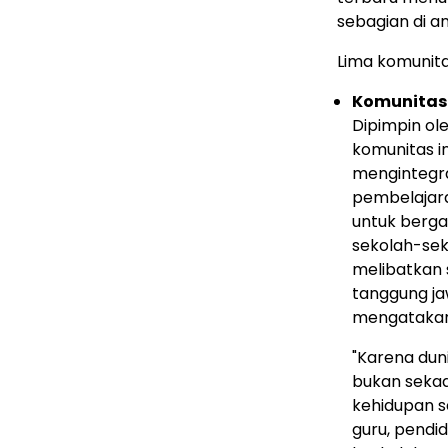
sebagian di an
Lima
komunita
Komunitas 
Dipimpin ol
komunitas i
mengintegra
pembelajara
untuk berga
sekolah-sek
melibatkan 
tanggung ja
mengatakan
"Karena duni
bukan sekad
kehidupan s
guru, pendid