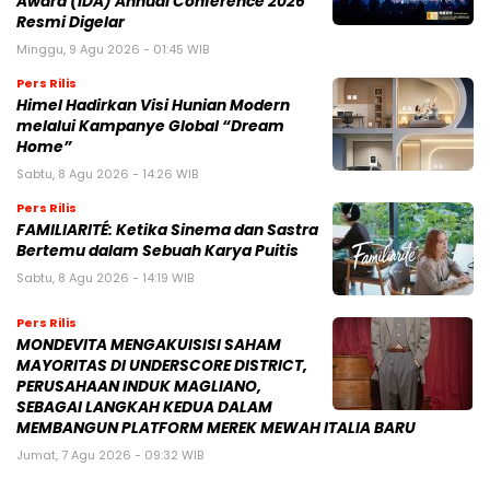
Award (IDA) Annual Conference 2026
Resmi Digelar
Minggu, 9 Agu 2026 - 01:45 WIB
Pers Rilis
Himel Hadirkan Visi Hunian Modern
melalui Kampanye Global “Dream
Home”
Sabtu, 8 Agu 2026 - 14:26 WIB
Pers Rilis
FAMILIARITÉ: Ketika Sinema dan Sastra
Bertemu dalam Sebuah Karya Puitis
Sabtu, 8 Agu 2026 - 14:19 WIB
Pers Rilis
MONDEVITA MENGAKUISISI SAHAM
MAYORITAS DI UNDERSCORE DISTRICT,
PERUSAHAAN INDUK MAGLIANO,
SEBAGAI LANGKAH KEDUA DALAM
MEMBANGUN PLATFORM MEREK MEWAH ITALIA BARU
Jumat, 7 Agu 2026 - 09:32 WIB