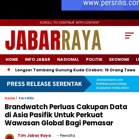
SCROLL TO CONTINUE WITH CONTENT
HOME
INFO JABAR
NASIONAL
POLITIK
EKONOMI
L
ngsor Tambang Gunung Kuda Cirebon: 19 Orang Tewas, Dua Tersan
/
Home
Pers Rilis
Brandwatch Perluas Cakupan Data
di Asia Pasifik Untuk Perkuat
Wawasan Global Bagi Pemasar
Tim Jabar Raya
- Pewarta