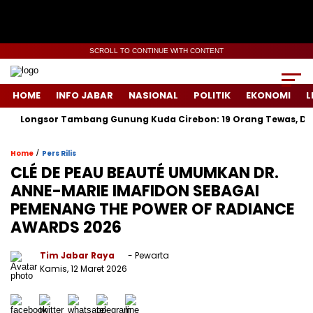
SCROLL TO CONTINUE WITH CONTENT
HOME
INFO JABAR
NASIONAL
POLITIK
EKONOMI
L
gsor Tambang Gunung Kuda Cirebon: 19 Orang Tewas, Dua Tersang
/
Home
Pers Rilis
CLÉ DE PEAU BEAUTÉ UMUMKAN DR.
ANNE-MARIE IMAFIDON SEBAGAI
PEMENANG THE POWER OF RADIANCE
AWARDS 2026
Tim Jabar Raya
- Pewarta
Kamis, 12 Maret 2026