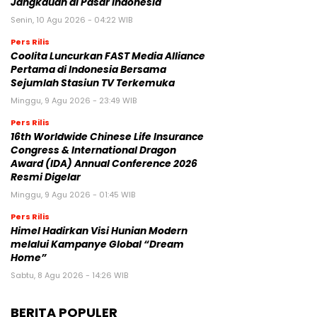
Jangkauan di Pasar Indonesia
Senin, 10 Agu 2026 - 04:22 WIB
Pers Rilis
Coolita Luncurkan FAST Media Alliance
Pertama di Indonesia Bersama
Sejumlah Stasiun TV Terkemuka
Minggu, 9 Agu 2026 - 23:49 WIB
Pers Rilis
16th Worldwide Chinese Life Insurance
Congress & International Dragon
Award (IDA) Annual Conference 2026
Resmi Digelar
Minggu, 9 Agu 2026 - 01:45 WIB
Pers Rilis
Himel Hadirkan Visi Hunian Modern
melalui Kampanye Global “Dream
Home”
Sabtu, 8 Agu 2026 - 14:26 WIB
BERITA POPULER