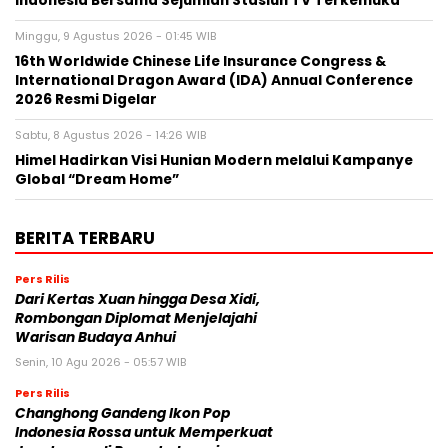
Indonesia Bersama Sejumlah Stasiun TV Terkemuka
Minggu, 9 Agustus 2026 - 01:45 WIB
16th Worldwide Chinese Life Insurance Congress &
International Dragon Award (IDA) Annual Conference
2026 Resmi Digelar
Sabtu, 8 Agustus 2026 - 14:26 WIB
Himel Hadirkan Visi Hunian Modern melalui Kampanye
Global “Dream Home”
BERITA TERBARU
Pers Rilis
Dari Kertas Xuan hingga Desa Xidi,
Rombongan Diplomat Menjelajahi
Warisan Budaya Anhui
Senin, 10 Agu 2026 - 05:57 WIB
Pers Rilis
Changhong Gandeng Ikon Pop
Indonesia Rossa untuk Memperkuat