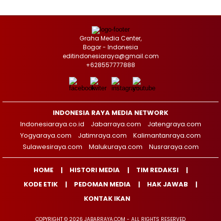
Graha Media Center,
Bogor - Indonesia
editindonesiaraya@gmail.com
+628557777888
INDONESIA RAYA MEDIA NETWORK
Indonesiaraya.co.id
Jabarraya.com
Jatengraya.com
Yogyaraya.com
Jatimraya.com
Kalimantanraya.com
Sulawesiraya.com
Malukuraya.com
Nusraraya.com
HOME
HISTORI MEDIA
TIM REDAKSI
KODE ETIK
PEDOMAN MEDIA
HAK JAWAB
KONTAK IKAN
COPYRIGHT © 2026 JABARRAYA.COM - ALL RIGHTS RESERVED