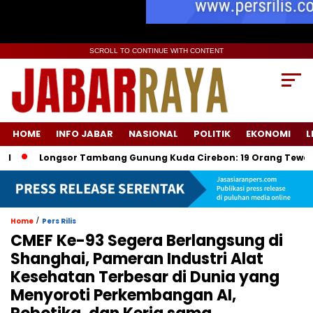
SCROLL TO CONTINUE WITH CONTENT
HOME
INFO JABAR
NASIONAL
POLITIK
EKONOMI
L
ongsor Tambang Gunung Kuda Cirebon: 19 Orang Tewas, Dua Ters
/
Home
Pers Rilis
CMEF Ke-93 Segera Berlangsung di
Shanghai, Pameran Industri Alat
Kesehatan Terbesar di Dunia yang
Menyoroti Perkembangan AI,