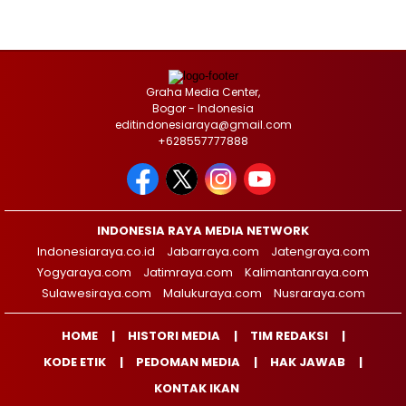
Graha Media Center,
Bogor - Indonesia
editindonesiaraya@gmail.com
+628557777888
INDONESIA RAYA MEDIA NETWORK
Indonesiaraya.co.id
Jabarraya.com
Jatengraya.com
Yogyaraya.com
Jatimraya.com
Kalimantanraya.com
Sulawesiraya.com
Malukuraya.com
Nusraraya.com
HOME
HISTORI MEDIA
TIM REDAKSI
KODE ETIK
PEDOMAN MEDIA
HAK JAWAB
KONTAK IKAN