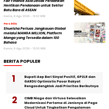
Fair Finance Asia Desak Perbankan
Hentikan Pendanaan untuk Sektor
Batu Bara di ASEAN
Kamis, 6 Agu 2026 - 13:02 WIB
Pers Rilis
Shueisha Perluas Jangkauan Global
melalui MANGA MILLION, Platform
Manga yang Tersedia dalam 100
Bahasa
Kamis, 6 Agu 2026 - 13:00 WIB
BERITA POPULER
Bupati Aep Beri Sinyal Positif, GP2LR dan
GARDU Optimistis Pasar Rakyat
Rengasdengklok Jadi Prioritas Berikutnya
CIMB Niaga dan Virtusa Selesaikan
Modernisasi Pertama di Jenisnya di Pega
Cloud Untuk Tingkatkan Pengalaman