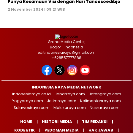
Punya Kesamaan Visi dengan Hari Tanoesoedibjo
2 November 2024 | 09:21 WIB
Graha Media Center,
Bogor - Indonesia
editindonesiaraya@gmail.com
+628557777888
INDONESIA RAYA MEDIA NETWORK
Indonesiaraya.co.id
Jabarraya.com
Jatengraya.com
Yogyaraya.com
Jatimraya.com
Kalimantanraya.com
Sulawesiraya.com
Malukuraya.com
Nusraraya.com
HOME
HISTORI MEDIA
TIM REDAKSI
KODE ETIK
PEDOMAN MEDIA
HAK JAWAB