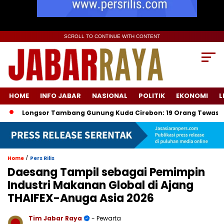
SCROLL TO CONTINUE WITH CONTENT
HOME
INFO JABAR
NASIONAL
POLITIK
EKONOMI
L
ngsor Tambang Gunung Kuda Cirebon: 19 Orang Tewas, Dua Tersa
/
Home
Pers Rilis
Daesang Tampil sebagai Pemimpin
Industri Makanan Global di Ajang
THAIFEX-Anuga Asia 2026
Tim Jabar Raya
- Pewarta