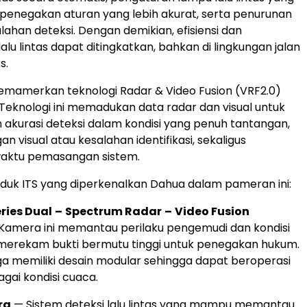
, penegakan aturan yang lebih akurat, serta penurunan
lahan deteksi. Dengan demikian, efisiensi dan
lu lintas dapat ditingkatkan, bahkan di lingkungan jalan
s.
emamerkan teknologi Radar & Video Fusion (VRF2.0)
. Teknologi ini memadukan data radar dan visual untuk
akurasi deteksi dalam kondisi yang penuh tantangan,
an visual atau kesalahan identifikasi, sekaligus
aktu pemasangan sistem.
uk ITS yang diperkenalkan Dahua dalam pameran ini:
eries Dual
–
Spectrum Radar
–
Video Fusion
Kamera ini memantau perilaku pengemudi dan kondisi
a merekam bukti bermutu tinggi untuk penegakan hukum.
uga memiliki desain modular sehingga dapat beroperasi
gai kondisi cuaca.
ra
— Sistem deteksi lalu lintas yang mampu memantau