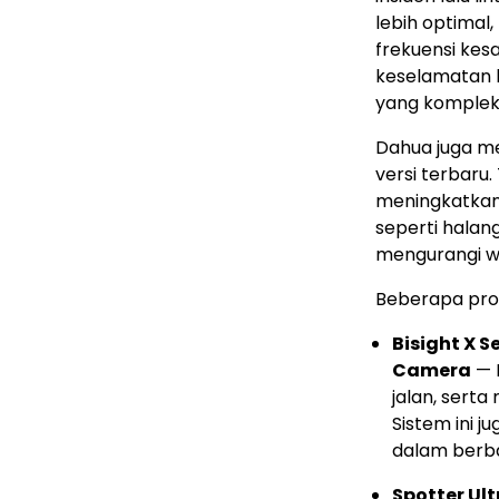
lebih optimal
frekuensi kesa
keselamatan la
yang komplek
Dahua juga m
versi terbaru
meningkatkan 
seperti halang
mengurangi w
Beberapa prod
Bisight X S
Camera
— 
jalan, sert
Sistem ini j
dalam berba
Spotter Ult