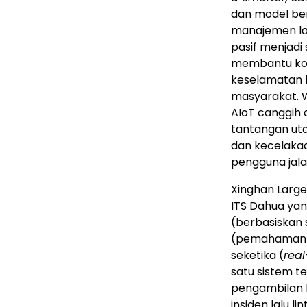
dan model be
manajemen lal
pasif menjadi 
membantu kot
keselamatan la
masyarakat.
AIoT canggih
tantangan uta
dan kecelaka
pengguna jala
Xinghan Large 
ITS Dahua yan
(berbasiskan s
(pemahaman b
seketika (
real
satu sistem t
pengambilan k
insiden lalu l