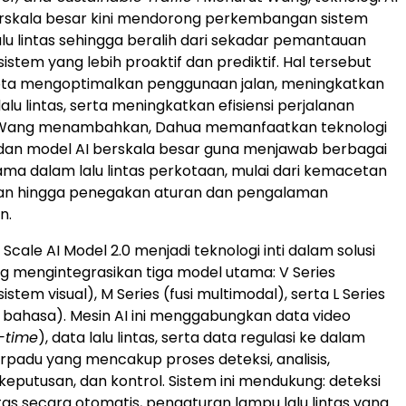
rskala besar kini mendorong perkembangan sistem
u lintas sehingga beralih dari sekadar pemantauan
sistem yang lebih proaktif dan prediktif. Hal tersebut
a mengoptimalkan penggunaan jalan, meningkatkan
lu lintas, serta meningkatkan efisiensi perjalanan
 Wang menambahkan, Dahua memanfaatkan teknologi
 dan model AI berskala besar guna menjawab berbagai
ma dalam lalu lintas perkotaan, mulai dari kemacetan
an hingga penegakan aturan dan pengalaman
n.
Scale AI Model 2.0 menjadi teknologi inti dalam solusi
g mengintegrasikan tiga model utama: V Series
istem visual), M Series (fusi multimodal), serta L Series
ahasa). Mesin AI ini menggabungkan data video
-time
), data lalu lintas, serta data regulasi ke dalam
erpadu yang mencakup proses deteksi, analisis,
eputusan, dan kontrol. Sistem ini mendukung: deteksi
intas secara otomatis, pengaturan lampu lalu lintas yang