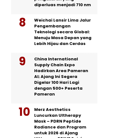
diperluas menjadi 710 nm
Weichai Lansir Lima Jalur
Pengembangan
Teknologi secara Global:
Menuju Masa Depan yang
Lebih Hijau dan Cerdas
China International
Supply Chain Expo
Hadirkan Area Pameran
AI; Ajang Ini Segera
Digelar 100 Hari Lagi
dengan 500+ Peserta
Pameran
Merz Aesthetics
Luncurkan Ultherapy
Mask – PDRN Peptide
Radiance dan Program
untuk 2026 di Ajang