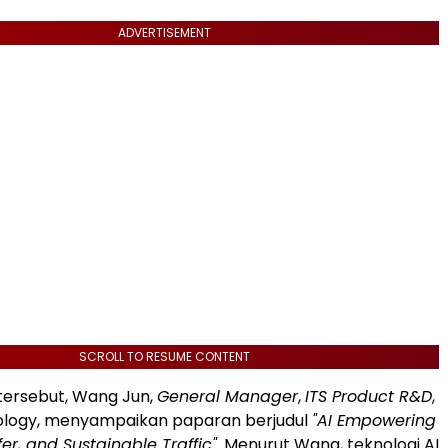
ADVERTISEMENT
SCROLL TO RESUME CONTENT
tersebut, Wang Jun,
General Manager
,
ITS Product R&D
,
logy, menyampaikan paparan berjudul
"AI Empowering
er, and Sustainable Traffic"
. Menurut Wang, teknologi AI