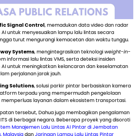
ic Signal Control
, memadukan data video dan radar
 AI untuk menyesuaikan lampu lalu lintas secara
ingga turut mengurangi kemacetan dan waktu tunggu.
hway Systems
, mengintegrasikan teknologi
weight-in-
tem informasi lalu lintas VMS, serta deteksi insiden
 AI untuk meningkatkan kelancaran dan keselamatan
dalam perjalanan jarak jauh.
ing Solutions
, solusi parkir pintar berbasiskan kamera
latform terpadu yang mempermudah pengelolaan
ta memperluas layanan dalam ekosistem transportasi.
atan tersebut, Dahua juga membagikan pengalaman
ITS di berbagai negara. Beberapa proyek yang disoroti
stem Manajemen Lalu Lintas AI Pintar di Jembatan
, Malaysia
dan
Jaringan Lampu Lalu Lintas Pintar