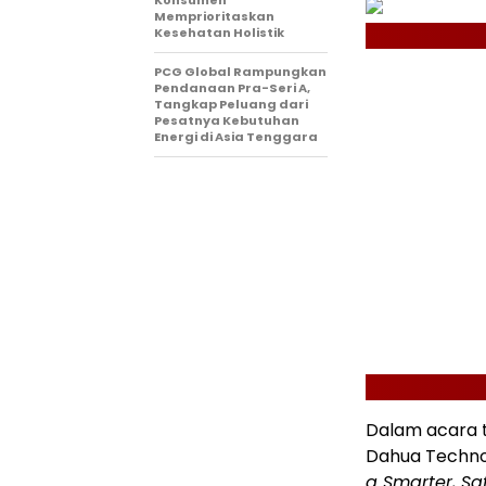
Memprioritaskan
Kesehatan Holistik
PCG Global Rampungkan
Pendanaan Pra-Seri A,
Tangkap Peluang dari
Pesatnya Kebutuhan
Energi di Asia Tenggara
Dalam acara 
Dahua Techno
a Smarter, Saf