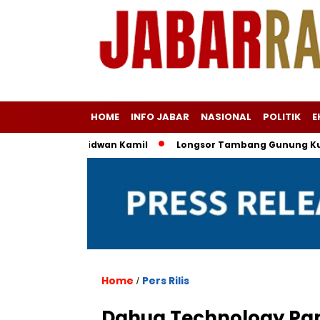
HOME
INFO JABAR
NASIONAL
POLITIK
E
na Versus Ridwan Kamil
Longsor Tambang Gunung Kuda Cirebo
Home
Pers Rilis
/
Dahua Technology Pam