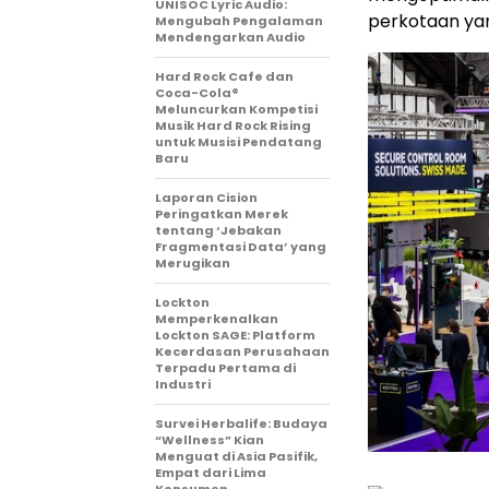
UNISOC Lyric Audio:
perkotaan yan
Mengubah Pengalaman
Mendengarkan Audio
Hard Rock Cafe dan
Coca-Cola®
Meluncurkan Kompetisi
Musik Hard Rock Rising
untuk Musisi Pendatang
Baru
Laporan Cision
Peringatkan Merek
tentang ‘Jebakan
Fragmentasi Data’ yang
Merugikan
Lockton
Memperkenalkan
Lockton SAGE: Platform
Kecerdasan Perusahaan
Terpadu Pertama di
Industri
Survei Herbalife: Budaya
“Wellness” Kian
Menguat di Asia Pasifik,
Empat dari Lima
Konsumen