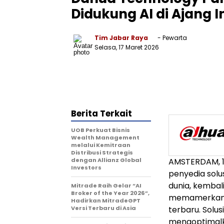
Didukung AI di Ajang I
Tim Jabar Raya
- Pewarta
Selasa, 17 Maret 2026
Berita Terkait
UOB Perkuat Bisnis
Wealth Management
melalui Kemitraan
Distribusi Strategis
dengan Allianz Global
AMSTERDAM, 1
Investors
penyedia solu
dunia, kembal
Mitrade Raih Gelar “AI
Broker of the Year 2026”,
memamerkan b
Hadirkan MitradeGPT
Versi Terbaru di Asia
terbaru. Solu
mengoptimalka