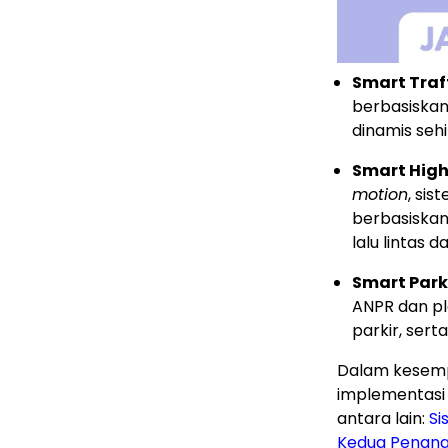
Smart Traff
berbasiskan
dinamis seh
Smart Hig
motion
, sis
berbasiskan
lalu lintas 
Smart Park
ANPR dan p
parkir, ser
Dalam kesemp
implementasi 
antara lain:
Si
Kedua Penang