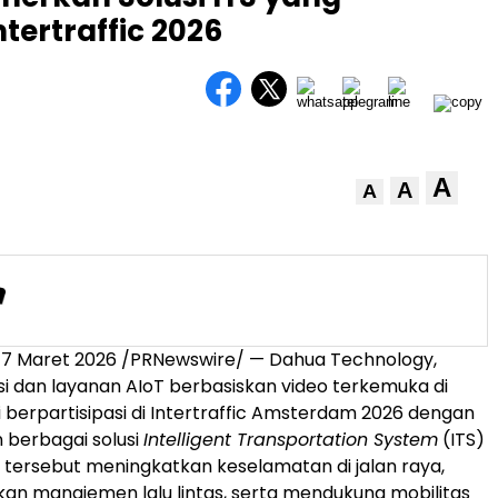
ntertraffic 2026
A
A
A
7 Maret 2026 /PRNewswire/ — Dahua Technology,
si dan layanan AIoT berbasiskan video terkemuka di
i berpartisipasi di Intertraffic Amsterdam 2026 dengan
erbagai solusi
Intelligent Transportation System
(ITS)
si tersebut meningkatkan keselamatan di jalan raya,
n manajemen lalu lintas, serta mendukung mobilitas