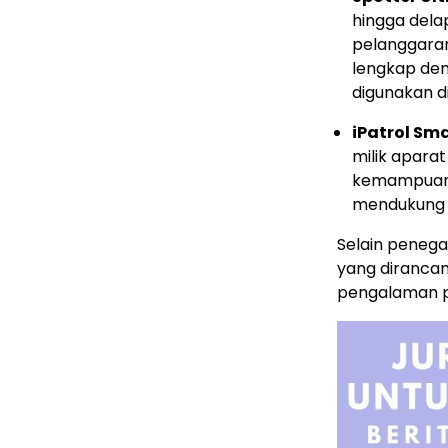
hingga dela
pelanggaran
lengkap den
digunakan d
iPatrol Sma
milik apara
kemampuan 
mendukung p
Selain penega
yang dirancang
pengalaman p