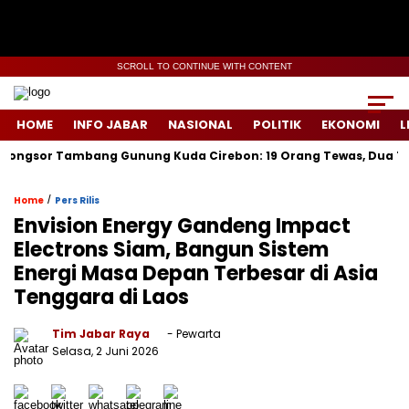
SCROLL TO CONTINUE WITH CONTENT
HOME
INFO JABAR
NASIONAL
POLITIK
EKONOMI
L
r Tambang Gunung Kuda Cirebon: 19 Orang Tewas, Dua Tersangka
/
Home
Pers Rilis
Envision Energy Gandeng Impact
Electrons Siam, Bangun Sistem
Energi Masa Depan Terbesar di Asia
Tenggara di Laos
Tim Jabar Raya
- Pewarta
Selasa, 2 Juni 2026