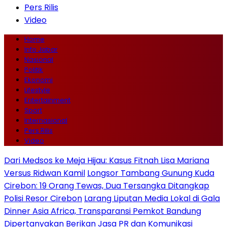
Pers Rilis
Video
Home
Info Jabar
Nasional
Politik
Ekonomi
Lifestyle
Entertainment
Sport
Internasional
Pers Rilis
Video
Dari Medsos ke Meja Hijau: Kasus Fitnah Lisa Mariana
Versus Ridwan Kamil
Longsor Tambang Gunung Kuda
Cirebon: 19 Orang Tewas, Dua Tersangka Ditangkap
Polisi Resor Cirebon
Larang Liputan Media Lokal di Gala
Dinner Asia Africa, Transparansi Pemkot Bandung
Dipertanyakan
Berikan Jasa PR dan Komunikasi