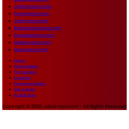
Jatengraya.com
Yogyaraya.com
Jatimraya.com
Kalimantanraya.com
Sulawesiraya.com
Malukuraya.com
Nusraraya.com
Home
Histori Media
Tim Redaksi
Kode Etik
Pedoman Media
Hak Jawab
Kontak Ikan
Copyright © 2026 Jabarraya.com - All Rights Reserved