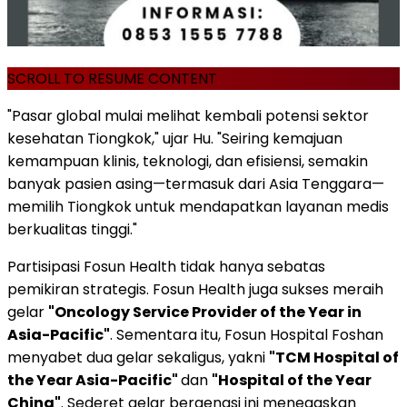
SCROLL TO RESUME CONTENT
"Pasar global mulai melihat kembali potensi sektor
kesehatan Tiongkok," ujar Hu. "Seiring kemajuan
kemampuan klinis, teknologi, dan efisiensi, semakin
banyak pasien asing—termasuk dari Asia Tenggara—
memilih Tiongkok untuk mendapatkan layanan medis
berkualitas tinggi."
Partisipasi Fosun Health tidak hanya sebatas
pemikiran strategis. Fosun Health juga sukses meraih
gelar
"Oncology Service Provider of the Year in
Asia-Pacific"
. Sementara itu, Fosun Hospital Foshan
menyabet dua gelar sekaligus, yakni
"TCM Hospital of
the Year Asia-Pacific"
dan
"Hospital of the Year
China"
. Sederet gelar bergengsi ini menegaskan