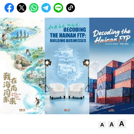
A
A
A