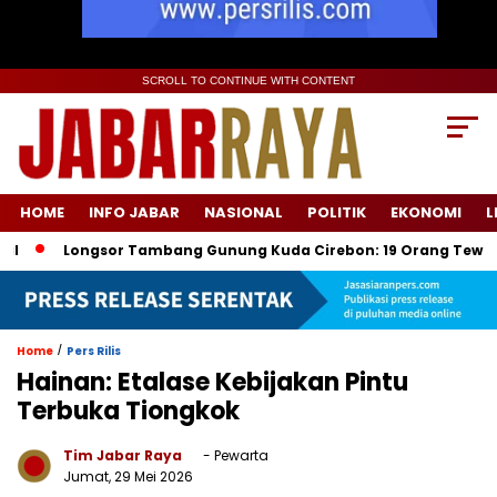
SCROLL TO CONTINUE WITH CONTENT
HOME
INFO JABAR
NASIONAL
POLITIK
EKONOMI
L
Longsor Tambang Gunung Kuda Cirebon: 19 Orang Tewas, Dua Ter
/
Home
Pers Rilis
Hainan: Etalase Kebijakan Pintu
Terbuka Tiongkok
Tim Jabar Raya
- Pewarta
Jumat, 29 Mei 2026