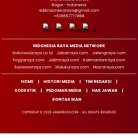
Bogor - Indonesia
editindonesiaraya@gmail.com
+628557777888
INDONESIA RAYA MEDIA NETWORK
Indonesiaraya.co.id
Jabarraya.com
Jatengraya.com
Yogyaraya.com
Jatimraya.com
Kalimantanraya.com
Sulawesiraya.com
Malukuraya.com
Nusraraya.com
HOME
HISTORI MEDIA
TIM REDAKSI
KODE ETIK
PEDOMAN MEDIA
HAK JAWAB
KONTAK IKAN
COPYRIGHT © 2026 JABARRAYA.COM - ALL RIGHTS RESERVED