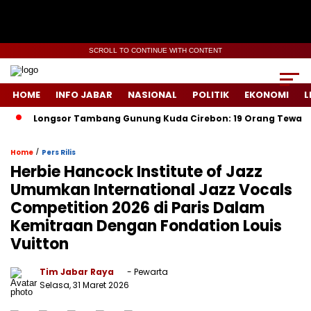
SCROLL TO CONTINUE WITH CONTENT
HOME
INFO JABAR
NASIONAL
POLITIK
EKONOMI
L
Longsor Tambang Gunung Kuda Cirebon: 19 Orang Tewas, Dua Ter
/
Home
Pers Rilis
Herbie Hancock Institute of Jazz
Umumkan International Jazz Vocals
Competition 2026 di Paris Dalam
Kemitraan Dengan Fondation Louis
Vuitton
Tim Jabar Raya
- Pewarta
Selasa, 31 Maret 2026