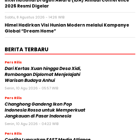
International Dragon Award (IDA) Annual Conference
2026 Resmi Digelar
Sabtu, 8 Agustus 2026 - 14:26 WIB
Himel Hadirkan Visi Hunian Modern melalui Kampanye
Global “Dream Home”
BERITA TERBARU
Pers Rilis
Dari Kertas Xuan hingga Desa Xidi,
Rombongan Diplomat Menjelajahi
Warisan Budaya Anhui
Senin, 10 Agu 2026 - 05:57 WIB
Pers Rilis
Changhong Gandeng Ikon Pop
Indonesia Rossa untuk Memperkuat
Jangkauan di Pasar Indonesia
Senin, 10 Agu 2026 - 04:22 WIB
Pers Rilis
Coolita Luncurkan FAST Media Alliance