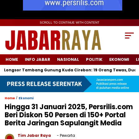
SCROLL TO CONTINUE WITH CONTENT
HOME
INFO JABAR
NASIONAL
POLITIK
EKONOMI
L
r Tambang Gunung Kuda Cirebon: 19 Orang Tewas, Dua Tersangka 
/
Home
Ekonomi
Hingga 31 Januari 2025, Persrilis.com
Beri Diskon 50 Persen di 150+ Portal
Berita Jaringan Sapulangit Media
Tim Jabar Raya
- Pewarta