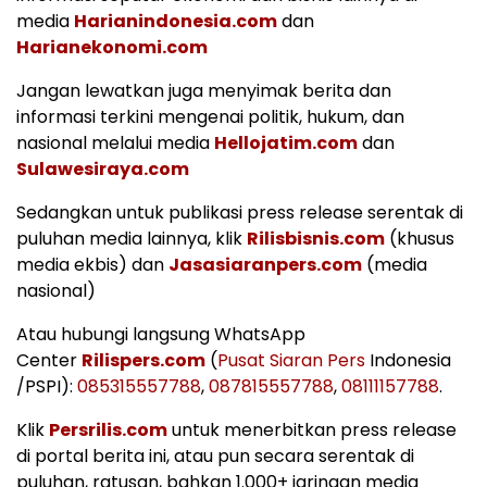
media
Harianindonesia.com
dan
Harianekonomi.com
Jangan lewatkan juga menyimak berita dan
informasi terkini mengenai politik, hukum, dan
nasional melalui media
Hellojatim.com
dan
Sulawesiraya.com
Sedangkan untuk publikasi press release serentak di
puluhan media lainnya, klik
Rilisbisnis.com
(khusus
media ekbis) dan
Jasasiaranpers.com
(media
nasional)
Atau hubungi langsung WhatsApp
Center
Rilispers.com
(
Pusat Siaran Pers
Indonesia
/PSPI):
085315557788
,
087815557788
,
08111157788
.
Klik
Persrilis.com
untuk menerbitkan press release
di portal berita ini, atau pun secara serentak di
puluhan, ratusan, bahkan 1.000+ jaringan media