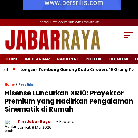
SCROLL TO CONTINUE WITH CONTENT
HOME
INFO JABAR
NASIONAL
POLITIK
EKONOMI
L
Longsor Tambang Gunung Kuda Cirebon: 19 Orang Tewas, Dua T
/
Home
Pers Rilis
Hisense Luncurkan XR10: Proyektor
Premium yang Hadirkan Pengalaman
Sinematik di Rumah
Tim Jabar Raya
- Pewarta
Jumat, 8 Mei 2026