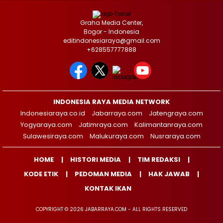
Graha Media Center,
Bogor - Indonesia
editindonesiaraya@gmail.com
+628557777888
INDONESIA RAYA MEDIA NETWORK
Indonesiaraya.co.id
Jabarraya.com
Jatengraya.com
Yogyaraya.com
Jatimraya.com
Kalimantanraya.com
Sulawesiraya.com
Malukuraya.com
Nusraraya.com
HOME
HISTORI MEDIA
TIM REDAKSI
KODE ETIK
PEDOMAN MEDIA
HAK JAWAB
KONTAK IKAN
COPYRIGHT © 2026 JABARRAYA.COM - ALL RIGHTS RESERVED