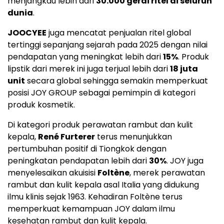
menjangkau lebih dari
30.000 gerai ritel di seluruh
dunia
.
JOOCYEE
juga mencatat penjualan ritel global
tertinggi sepanjang sejarah pada 2025 dengan nilai
pendapatan yang meningkat lebih dari
15%
. Produk
lipstik dari merek ini juga terjual lebih dari
18 juta
unit
secara global sehingga semakin memperkuat
posisi JOY GROUP sebagai pemimpin di kategori
produk kosmetik.
Di kategori produk perawatan rambut dan kulit
kepala,
René Furterer
terus menunjukkan
pertumbuhan positif di Tiongkok dengan
peningkatan pendapatan lebih dari
30%
. JOY juga
menyelesaikan akuisisi
Foltène
, merek perawatan
rambut dan kulit kepala asal Italia yang didukung
ilmu klinis sejak 1963. Kehadiran Foltène terus
memperkuat kemampuan JOY dalam ilmu
kesehatan rambut dan kulit kepala.