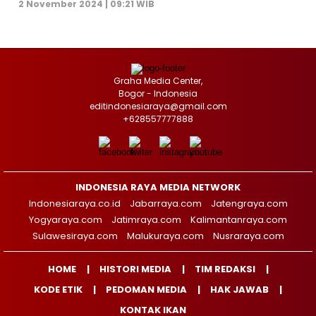
2 November 2024 | 09:21 WIB
Graha Media Center,
Bogor - Indonesia
editindonesiaraya@gmail.com
+628557777888
INDONESIA RAYA MEDIA NETWORK
Indonesiaraya.co.id
Jabarraya.com
Jatengraya.com
Yogyaraya.com
Jatimraya.com
Kalimantanraya.com
Sulawesiraya.com
Malukuraya.com
Nusraraya.com
HOME
HISTORI MEDIA
TIM REDAKSI
KODE ETIK
PEDOMAN MEDIA
HAK JAWAB
KONTAK IKAN