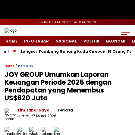
SCROLL TO CONTINUE WITH CONTENT
HOME
INFO JABAR
NASIONAL
POLITIK
EKONOMI
L
Longsor Tambang Gunung Kuda Cirebon: 19 Orang Tewas, Dua 
/
Home
Pers Rilis
JOY GROUP Umumkan Laporan
Keuangan Periode 2025 dengan
Pendapatan yang Menembus
US$620 Juta
Tim Jabar Raya
- Pewarta
Jumat, 27 Maret 2026