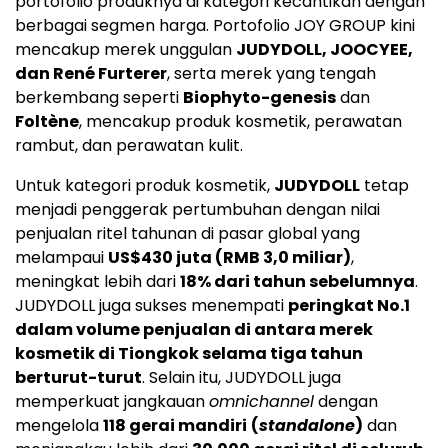
portofolio produknya di kategori kecantikan dengan
berbagai segmen harga. Portofolio JOY GROUP kini
mencakup merek unggulan
JUDYDOLL, JOOCYEE,
dan René Furterer
, serta merek yang tengah
berkembang seperti
Biophyto-genesis
dan
Foltène
, mencakup produk kosmetik, perawatan
rambut, dan perawatan kulit.
Untuk kategori produk kosmetik,
JUDYDOLL
tetap
menjadi penggerak pertumbuhan dengan nilai
penjualan ritel tahunan di pasar global yang
melampaui
US$430 juta (RMB 3,0 miliar)
,
meningkat lebih dari
18% dari tahun sebelumnya
.
JUDYDOLL juga sukses menempati
peringkat No.1
dalam volume penjualan di antara merek
kosmetik di Tiongkok selama tiga tahun
berturut-turut
. Selain itu, JUDYDOLL juga
memperkuat jangkauan
omnichannel
dengan
mengelola
118 gerai mandiri
(
standalone
)
dan