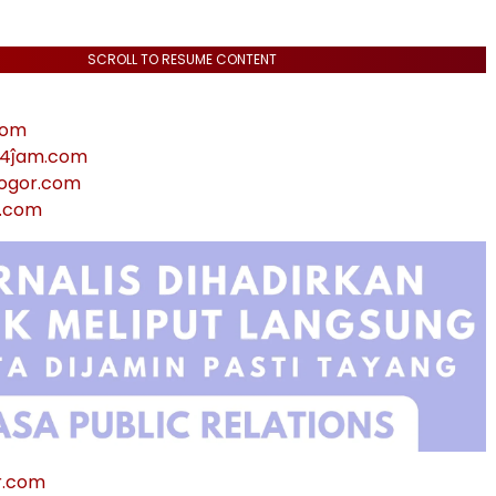
SCROLL TO RESUME CONTENT
com
24ĵam.com
ogor.com
i.com
r.com