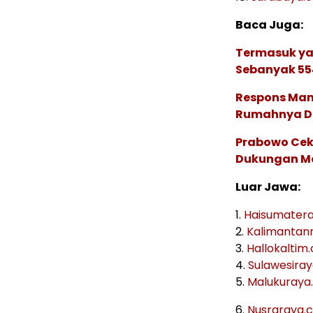
Baca Juga:
Termasuk yan
Sebanyak 55
Respons Man
Rumahnya Di
Prabowo Cek
Dukungan Mo
Luar Jawa:
1.
Haisumater
2.
Kalimantan
3.
Hallokaltim
4.
Sulawesira
5.
Malukuraya
6.
Nusraraya.