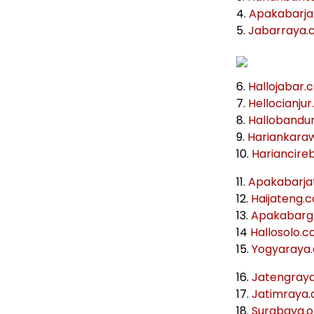
4.
Apakabarj
5.
Jabarraya.
6.
Hallojabar.
7.
Hellocianju
8.
Hallobandu
9.
Hariankara
10.
Hariancire
11.
Apakabarja
12.
Haijateng.
13.
Apakabarg
14
Hallosolo.
15.
Yogyaraya
16.
Jatengray
17.
Jatimraya
18.
Surabaya.