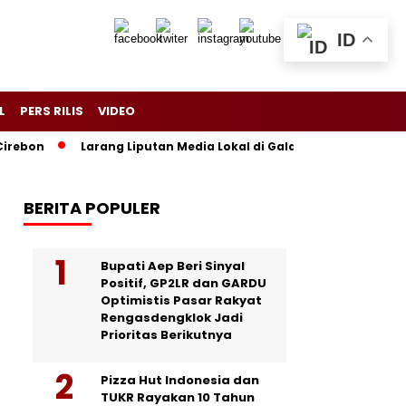
ID
L
PERS RILIS
VIDEO
n
Larang Liputan Media Lokal di Gala Dinner Asia Africa, T
BERITA POPULER
Bupati Aep Beri Sinyal
Positif, GP2LR dan GARDU
Optimistis Pasar Rakyat
Rengasdengklok Jadi
Prioritas Berikutnya
Pizza Hut Indonesia dan
TUKR Rayakan 10 Tahun