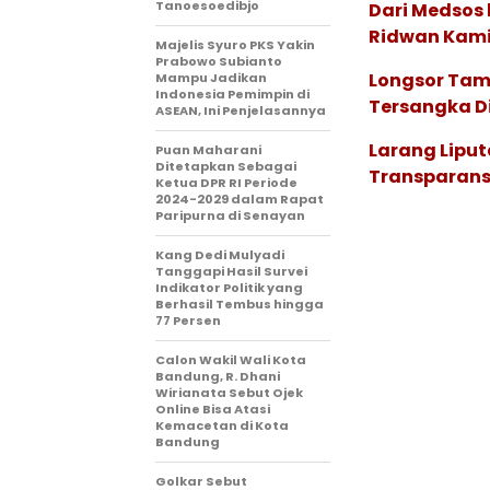
Tanoesoedibjo
Dari Medsos 
Ridwan Kami
Majelis Syuro PKS Yakin
Prabowo Subianto
Longsor Tam
Mampu Jadikan
Indonesia Pemimpin di
Tersangka Di
ASEAN, Ini Penjelasannya
Larang Liput
Puan Maharani
Ditetapkan Sebagai
Transparans
Ketua DPR RI Periode
2024-2029 dalam Rapat
Paripurna di Senayan
Kang Dedi Mulyadi
Tanggapi Hasil Survei
Indikator Politik yang
Berhasil Tembus hingga
77 Persen
Calon Wakil Wali Kota
Bandung, R. Dhani
Wirianata Sebut Ojek
Online Bisa Atasi
Kemacetan di Kota
Bandung
Golkar Sebut