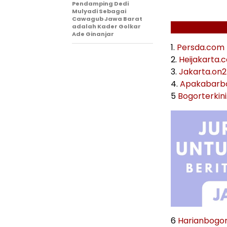
Pendamping Dedi
Mulyadi Sebagai
Cawagub Jawa Barat
adalah Kader Golkar
Ade Ginanjar
1.
Persda.com
2.
Heijakarta.
3.
Jakarta.on
4.
Apakabarb
5
Bogorterkin
6
Harianbogo