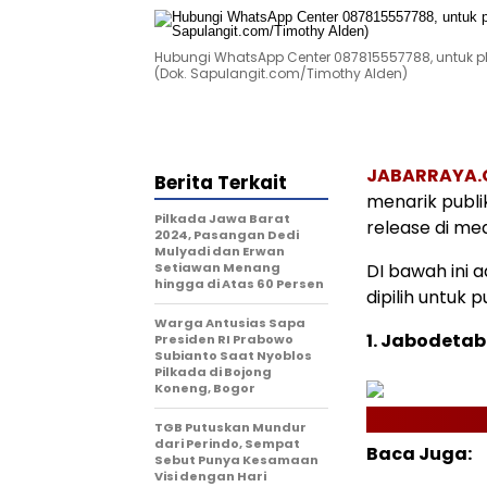
Hubungi WhatsApp Center 087815557788, untuk pla
(Dok. Sapulangit.com/Timothy Alden)
JABARRAYA
Berita Terkait
menarik publi
Pilkada Jawa Barat
release di med
2024, Pasangan Dedi
Mulyadi dan Erwan
Setiawan Menang
DI bawah ini 
hingga di Atas 60 Persen
dipilih untuk p
Warga Antusias Sapa
1. Jabodetab
Presiden RI Prabowo
Subianto Saat Nyoblos
Pilkada di Bojong
Koneng, Bogor
TGB Putuskan Mundur
dari Perindo, Sempat
Baca Juga:
Sebut Punya Kesamaan
Visi dengan Hari