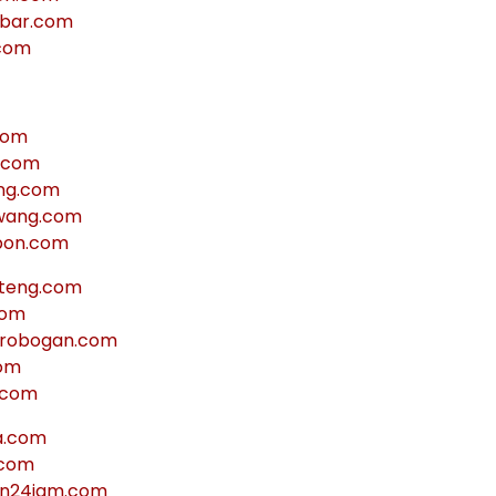
abar.com
com
com
r.com
ng.com
wang.com
bon.com
teng.com
com
robogan.com
com
.com
a.com
.com
on24jam.com