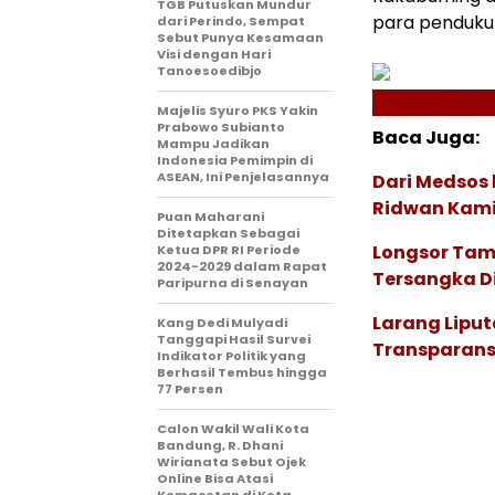
TGB Putuskan Mundur
para penduku
dari Perindo, Sempat
Sebut Punya Kesamaan
Visi dengan Hari
Tanoesoedibjo
Majelis Syuro PKS Yakin
Prabowo Subianto
Baca Juga:
Mampu Jadikan
Indonesia Pemimpin di
ASEAN, Ini Penjelasannya
Dari Medsos 
Ridwan Kami
Puan Maharani
Ditetapkan Sebagai
Longsor Tam
Ketua DPR RI Periode
2024-2029 dalam Rapat
Tersangka Di
Paripurna di Senayan
Larang Liput
Kang Dedi Mulyadi
Tanggapi Hasil Survei
Transparans
Indikator Politik yang
Berhasil Tembus hingga
77 Persen
Calon Wakil Wali Kota
Bandung, R. Dhani
Wirianata Sebut Ojek
Online Bisa Atasi
Kemacetan di Kota