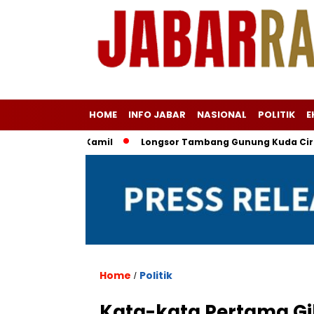
HOME
INFO JABAR
NASIONAL
POLITIK
E
sus Ridwan Kamil
Longsor Tambang Gunung Kuda Cirebon: 19 
Home
Politik
/
Kata-kata Pertama G