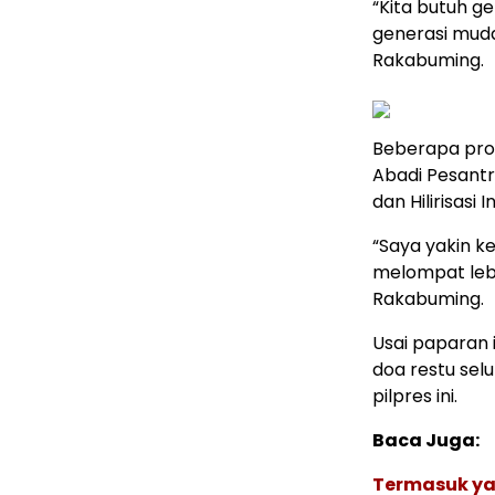
“Kita butuh g
generasi muda
Rakabuming.
Beberapa prog
Abadi Pesantre
dan Hilirisasi I
“Saya yakin k
melompat lebi
Rakabuming.
Usai paparan 
doa restu sel
pilpres ini.
Baca Juga:
Termasuk yan