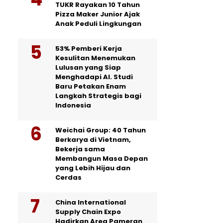
TUKR Rayakan 10 Tahun
Pizza Maker Junior Ajak
Anak Peduli Lingkungan
53% Pemberi Kerja
Kesulitan Menemukan
Lulusan yang Siap
Menghadapi AI. Studi
Baru Petakan Enam
Langkah Strategis bagi
Indonesia
Weichai Group: 40 Tahun
Berkarya di Vietnam,
Bekerja sama
Membangun Masa Depan
yang Lebih Hijau dan
Cerdas
China International
Supply Chain Expo
Hadirkan Area Pameran