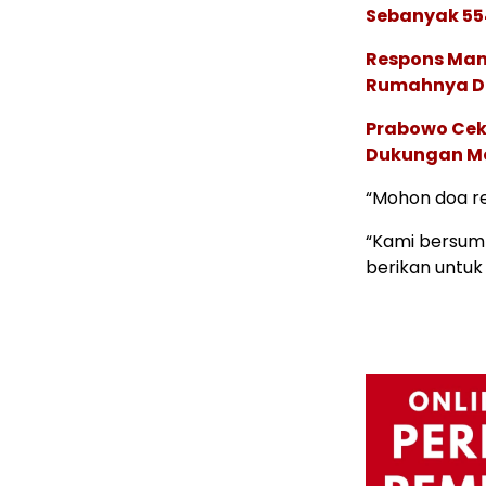
Sebanyak 55
Respons Man
Rumahnya Di
Prabowo Cek
Dukungan Mo
“Mohon doa re
“Kami bersump
berikan untuk