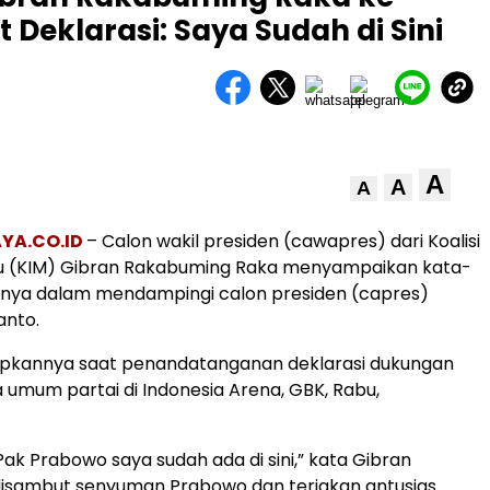
 Deklarasi: Saya Sudah di Sini
A
A
A
YA.CO.ID
– Calon wakil presiden (cawapres) dari Koalisi
ju (KIM) Gibran Rakabuming Raka menyampaikan kata-
nya dalam mendampingi calon presiden (capres)
anto.
kapkannya saat penandatanganan deklarasi dukungan
 umum partai di Indonesia Arena, GBK, Rabu,
Pak Prabowo saya sudah ada di sini,” kata Gibran
isambut senyuman Prabowo dan teriakan antusias