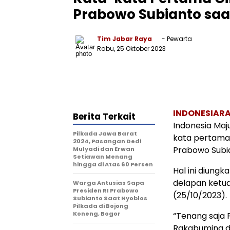
Prabowo Subianto saat
Tim Jabar Raya
- Pewarta
Rabu, 25 Oktober 2023
INDONESIARA
Berita Terkait
Indonesia Ma
Pilkada Jawa Barat
kata pertama
2024, Pasangan Dedi
Prabowo Subi
Mulyadi dan Erwan
Setiawan Menang
hingga di Atas 60 Persen
Hal ini diung
delapan ketua
Warga Antusias Sapa
Presiden RI Prabowo
(25/10/2023).
Subianto Saat Nyoblos
Pilkada di Bojong
Koneng, Bogor
“Tenang saja 
Rakabuming d