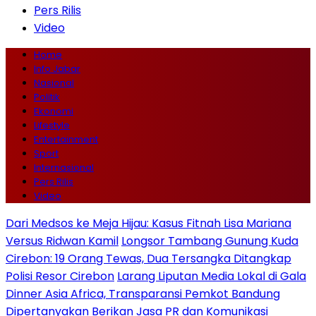
Pers Rilis
Video
Home
Info Jabar
Nasional
Politik
Ekonomi
Lifestyle
Entertainment
Sport
Internasional
Pers Rilis
Video
Dari Medsos ke Meja Hijau: Kasus Fitnah Lisa Mariana
Versus Ridwan Kamil
Longsor Tambang Gunung Kuda
Cirebon: 19 Orang Tewas, Dua Tersangka Ditangkap
Polisi Resor Cirebon
Larang Liputan Media Lokal di Gala
Dinner Asia Africa, Transparansi Pemkot Bandung
Dipertanyakan
Berikan Jasa PR dan Komunikasi