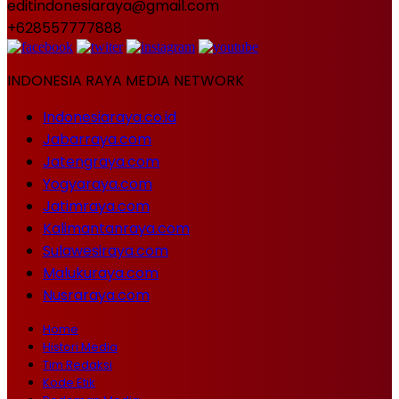
editindonesiaraya@gmail.com
+628557777888
INDONESIA RAYA MEDIA NETWORK
Indonesiaraya.co.id
Jabarraya.com
Jatengraya.com
Yogyaraya.com
Jatimraya.com
Kalimantanraya.com
Sulawesiraya.com
Malukuraya.com
Nusraraya.com
Home
Histori Media
Tim Redaksi
Kode Etik