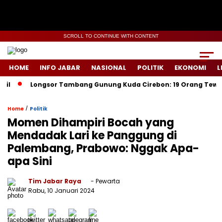
SCROLL TO CONTINUE WITH CONTENT
HOME
INFO JABAR
NASIONAL
POLITIK
EKONOMI
L
Longsor Tambang Gunung Kuda Cirebon: 19 Orang Tewas, Dua T
/
Home
Politik
Momen Dihampiri Bocah yang
Mendadak Lari ke Panggung di
Palembang, Prabowo: Nggak Apa-
apa Sini
Tim Jabar Raya
- Pewarta
Rabu, 10 Januari 2024