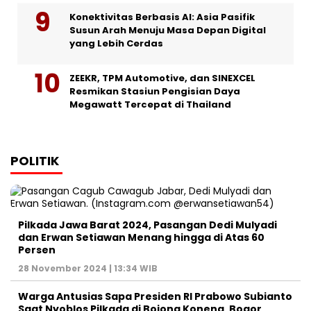
Konektivitas Berbasis AI: Asia Pasifik
Susun Arah Menuju Masa Depan Digital
yang Lebih Cerdas
ZEEKR, TPM Automotive, dan SINEXCEL
Resmikan Stasiun Pengisian Daya
Megawatt Tercepat di Thailand
POLITIK
Pilkada Jawa Barat 2024, Pasangan Dedi Mulyadi
dan Erwan Setiawan Menang hingga di Atas 60
Persen
28 November 2024 | 13:34 WIB
Warga Antusias Sapa Presiden RI Prabowo Subianto
Saat Nyoblos Pilkada di Bojong Koneng, Bogor