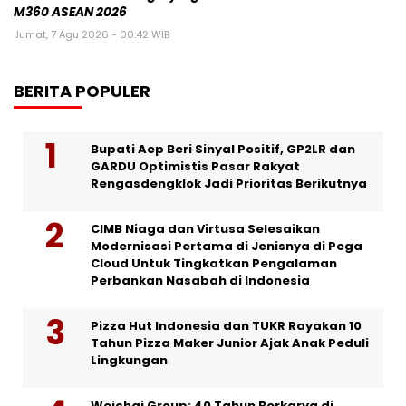
M360 ASEAN 2026
Jumat, 7 Agu 2026 - 00:42 WIB
BERITA POPULER
Bupati Aep Beri Sinyal Positif, GP2LR dan
GARDU Optimistis Pasar Rakyat
Rengasdengklok Jadi Prioritas Berikutnya
CIMB Niaga dan Virtusa Selesaikan
Modernisasi Pertama di Jenisnya di Pega
Cloud Untuk Tingkatkan Pengalaman
Perbankan Nasabah di Indonesia
Pizza Hut Indonesia dan TUKR Rayakan 10
Tahun Pizza Maker Junior Ajak Anak Peduli
Lingkungan
Weichai Group: 40 Tahun Berkarya di