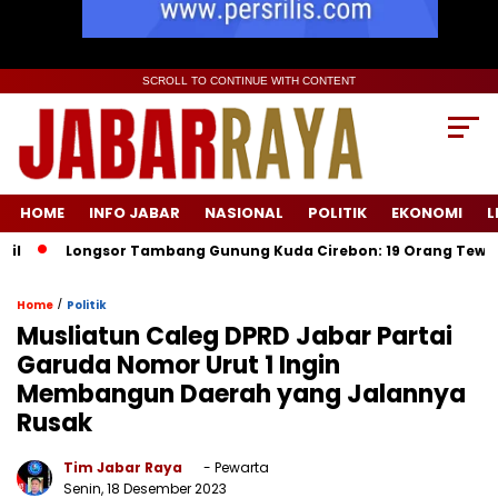
SCROLL TO CONTINUE WITH CONTENT
HOME
INFO JABAR
NASIONAL
POLITIK
EKONOMI
L
Longsor Tambang Gunung Kuda Cirebon: 19 Orang Tewas, Dua T
/
Home
Politik
Musliatun Caleg DPRD Jabar Partai
Garuda Nomor Urut 1 Ingin
Membangun Daerah yang Jalannya
Rusak
Tim Jabar Raya
- Pewarta
Senin, 18 Desember 2023