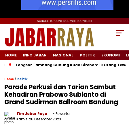
SCROLL TO CONTINUE WITH CONTENT
HOME
INFO JABAR
NASIONAL
POLITIK
EKONOMI
L
Longsor Tambang Gunung Kuda Cirebon: 19 Orang Tewas, Dua Te
/
Home
Politik
Parade Perkusi dan Tarian Sambut
Kehadiran Prabowo Subianto di
Grand Sudirman Ballroom Bandung
Tim Jabar Raya
- Pewarta
Kamis, 28 Desember 2023