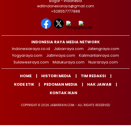
Bogor - Indonesia
editindonesiaraya@gmail.com
+628557777888
INDONESIA RAYA MEDIA NETWORK
Indonesiaraya.co.id
Jabarraya.com
Jatengraya.com
Yogyaraya.com
Jatimraya.com
Kalimantanraya.com
Sulawesiraya.com
Malukuraya.com
Nusraraya.com
HOME
HISTORI MEDIA
TIM REDAKSI
KODE ETIK
PEDOMAN MEDIA
HAK JAWAB
KONTAK IKAN
COPYRIGHT © 2026 JABARRAYA.COM - ALL RIGHTS RESERVED