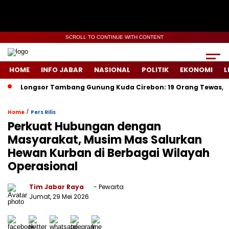
SCROLL TO CONTINUE WITH CONTENT
HOME
INFO JABAR
NASIONAL
POLITIK
EKONOMI
L
Longsor Tambang Gunung Kuda Cirebon: 19 Orang Tewas, Dua Ter
/
Home
Pers Rilis
Perkuat Hubungan dengan
Masyarakat, Musim Mas Salurkan
Hewan Kurban di Berbagai Wilayah
Operasional
Tim Jabar Raya
- Pewarta
Jumat, 29 Mei 2026