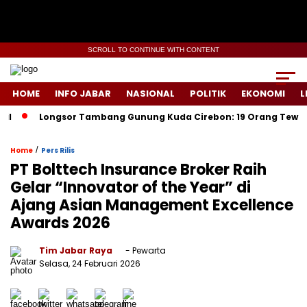
SCROLL TO CONTINUE WITH CONTENT
HOME
INFO JABAR
NASIONAL
POLITIK
EKONOMI
L
Longsor Tambang Gunung Kuda Cirebon: 19 Orang Tewas, Dua T
/
Home
Pers Rilis
PT Bolttech Insurance Broker Raih
Gelar “Innovator of the Year” di
Ajang Asian Management Excellence
Awards 2026
Tim Jabar Raya
- Pewarta
Selasa, 24 Februari 2026