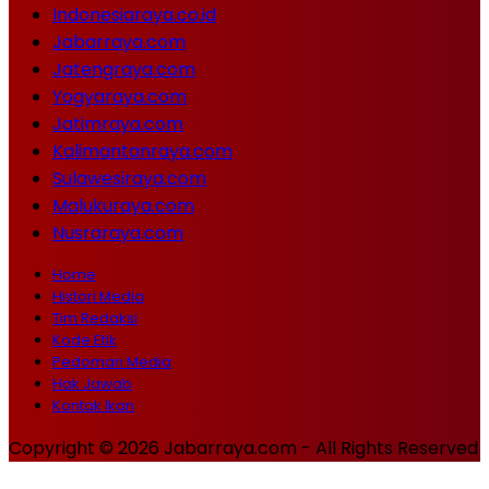
Indonesiaraya.co.id
Jabarraya.com
Jatengraya.com
Yogyaraya.com
Jatimraya.com
Kalimantanraya.com
Sulawesiraya.com
Malukuraya.com
Nusraraya.com
Home
Histori Media
Tim Redaksi
Kode Etik
Pedoman Media
Hak Jawab
Kontak Ikan
Copyright © 2026 Jabarraya.com - All Rights Reserved