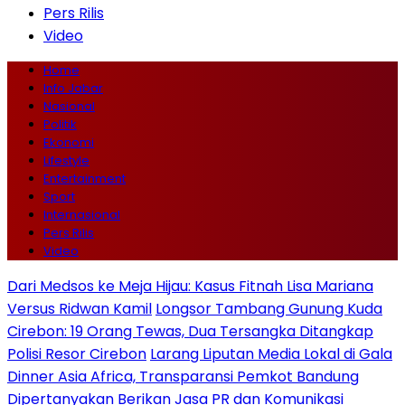
Pers Rilis
Video
Home
Info Jabar
Nasional
Politik
Ekonomi
Lifestyle
Entertainment
Sport
Internasional
Pers Rilis
Video
Dari Medsos ke Meja Hijau: Kasus Fitnah Lisa Mariana
Versus Ridwan Kamil
Longsor Tambang Gunung Kuda
Cirebon: 19 Orang Tewas, Dua Tersangka Ditangkap
Polisi Resor Cirebon
Larang Liputan Media Lokal di Gala
Dinner Asia Africa, Transparansi Pemkot Bandung
Dipertanyakan
Berikan Jasa PR dan Komunikasi