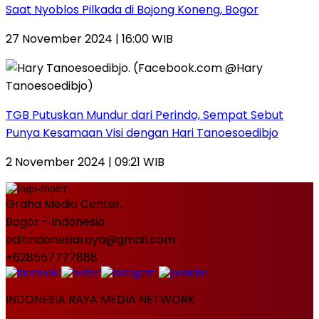
Saat Nyoblos Pilkada di Bojong Koneng, Bogor
27 November 2024 | 16:00 WIB
TGB Putuskan Mundur dari Perindo, Sempat Sebut
Punya Kesamaan Visi dengan Hari Tanoesoedibjo
2 November 2024 | 09:21 WIB
Graha Media Center,
Bogor - Indonesia
editindonesiaraya@gmail.com
+628557777888
INDONESIA RAYA MEDIA NETWORK