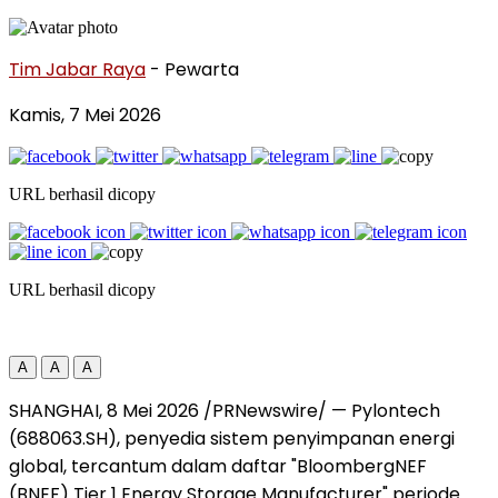
Tim Jabar Raya
- Pewarta
Kamis, 7 Mei 2026
URL berhasil dicopy
URL berhasil dicopy
A
A
A
SHANGHAI
,
8 Mei 2026
/PRNewswire/ — Pylontech
(688063.SH), penyedia sistem penyimpanan energi
global, tercantum dalam daftar "BloombergNEF
(BNEF) Tier 1 Energy Storage Manufacturer" periode