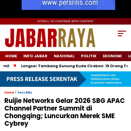
SCROLL TO CONTINUE WITH CONTENT
HOME
INFO JABAR
NASIONAL
POLITIK
EKONOMI
L
Longsor Tambang Gunung Kuda Cirebon: 19 Orang Tewas, Dua Te
/
Home
Pers Rilis
Ruijie Networks Gelar 2026 SBG APAC
Channel Partner Summit di
Chongqing; Luncurkan Merek SME
Cybrey