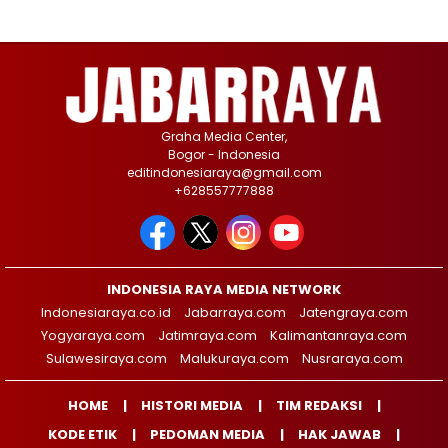
Graha Media Center,
Bogor - Indonesia
editindonesiaraya@gmail.com
+628557777888
INDONESIA RAYA MEDIA NETWORK
Indonesiaraya.co.id
Jabarraya.com
Jatengraya.com
Yogyaraya.com
Jatimraya.com
Kalimantanraya.com
Sulawesiraya.com
Malukuraya.com
Nusraraya.com
HOME
HISTORI MEDIA
TIM REDAKSI
KODE ETIK
PEDOMAN MEDIA
HAK JAWAB