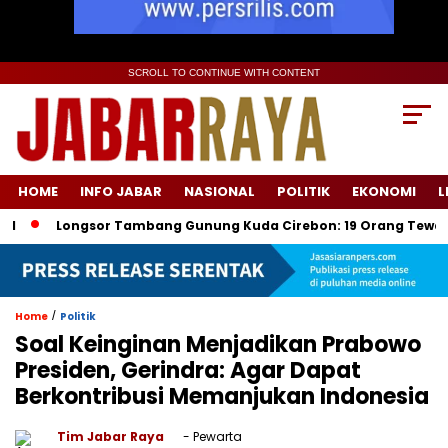
SCROLL TO CONTINUE WITH CONTENT
HOME
INFO JABAR
NASIONAL
POLITIK
EKONOMI
L
Longsor Tambang Gunung Kuda Cirebon: 19 Orang Tewas, Dua Ter
/
Home
Politik
Soal Keinginan Menjadikan Prabowo
Presiden, Gerindra: Agar Dapat
Berkontribusi Memanjukan Indonesia
Tim Jabar Raya
- Pewarta