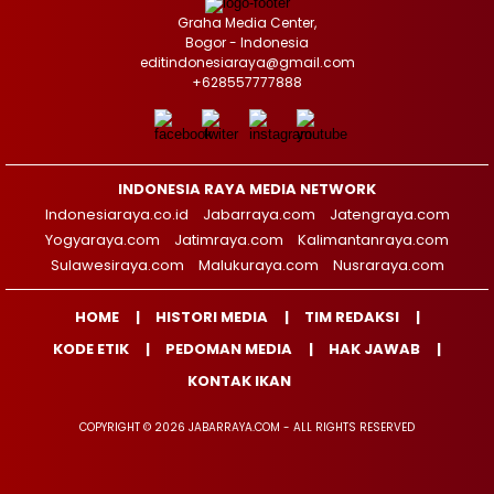
Graha Media Center,
Bogor - Indonesia
editindonesiaraya@gmail.com
+628557777888
INDONESIA RAYA MEDIA NETWORK
Indonesiaraya.co.id
Jabarraya.com
Jatengraya.com
Yogyaraya.com
Jatimraya.com
Kalimantanraya.com
Sulawesiraya.com
Malukuraya.com
Nusraraya.com
HOME
HISTORI MEDIA
TIM REDAKSI
KODE ETIK
PEDOMAN MEDIA
HAK JAWAB
KONTAK IKAN
COPYRIGHT © 2026 JABARRAYA.COM - ALL RIGHTS RESERVED