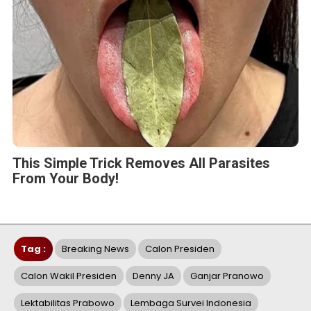
This Simple Trick Removes All Parasites
From Your Body!
Tag :
Breaking News
Calon Presiden
Calon Wakil Presiden
Denny JA
Ganjar Pranowo
Lektabilitas Prabowo
Lembaga Survei Indonesia