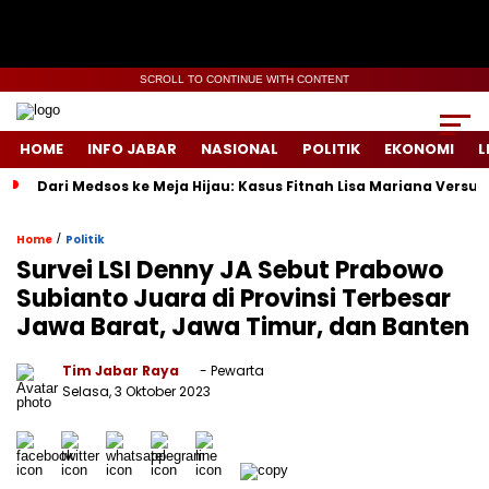
SCROLL TO CONTINUE WITH CONTENT
HOME
INFO JABAR
NASIONAL
POLITIK
EKONOMI
L
Dari Medsos ke Meja Hijau: Kasus Fitnah Lisa Mariana Versu
/
Home
Politik
Survei LSI Denny JA Sebut Prabowo
Subianto Juara di Provinsi Terbesar
Jawa Barat, Jawa Timur, dan Banten
Tim Jabar Raya
- Pewarta
Selasa, 3 Oktober 2023