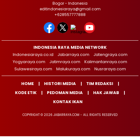
Bogor - Indonesia
editindonesiaraya@gmail.com
+628557777888
INDONESIA RAYA MEDIA NETWORK
Indonesiaraya.co.id
Jabarraya.com
Jatengraya.com
Yogyaraya.com
Jatimraya.com
Kalimantanraya.com
Sulawesiraya.com
Malukuraya.com
Nusraraya.com
HOME
HISTORI MEDIA
TIM REDAKSI
KODE ETIK
PEDOMAN MEDIA
HAK JAWAB
KONTAK IKAN
COPYRIGHT © 2026 JABARRAYA.COM - ALL RIGHTS RESERVED