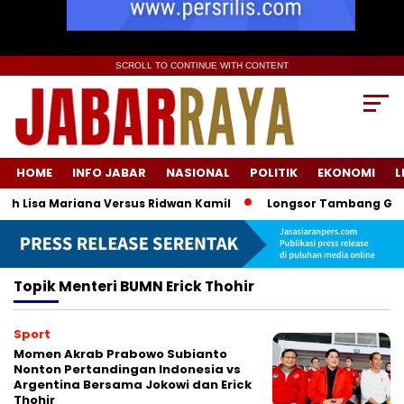
SCROLL TO CONTINUE WITH CONTENT
HOME
INFO JABAR
NASIONAL
POLITIK
EKONOMI
L
h Lisa Mariana Versus Ridwan Kamil
Longsor Tambang Gunung 
Topik
Menteri BUMN Erick Thohir
Sport
Momen Akrab Prabowo Subianto
Nonton Pertandingan Indonesia vs
Argentina Bersama Jokowi dan Erick
Thohir