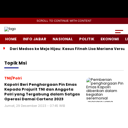
SCROLL TO CONTINUE WITH CONTENT
HOME
INFO JABAR
NASIONAL
POLITIK
EKONOMI
L
Dari Medsos ke Meja Hijau: Kasus Fitnah Lisa Mariana Versu
Topik
Msi
TNI/Polri
Kapolri Beri Penghargaan Pin Emas
Kepada Prajurit TNI dan Anggota
Polri yang Tergabung dalam Satgas
Operasi Damai Cartenz 2023
Jumat, 29 Desember 2023 - 07:45 WIB