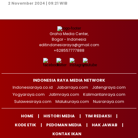
2 November 2024 | 09:21 WIB
Graha Media Center,
Bogor - Indonesia
editindonesiaraya@gmail.com
+628557777888
INDONESIA RAYA MEDIA NETWORK
Indonesiaraya.co.id
Jabarraya.com
Jatengraya.com
Yogyaraya.com
Jatimraya.com
Kalimantanraya.com
Sulawesiraya.com
Malukuraya.com
Nusraraya.com
HOME
HISTORI MEDIA
TIM REDAKSI
KODE ETIK
PEDOMAN MEDIA
HAK JAWAB
KONTAK IKAN