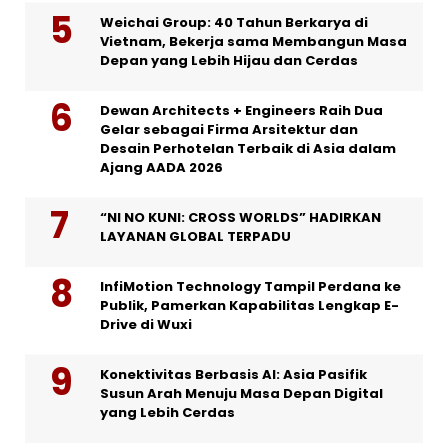
Weichai Group: 40 Tahun Berkarya di
Vietnam, Bekerja sama Membangun Masa
Depan yang Lebih Hijau dan Cerdas
Dewan Architects + Engineers Raih Dua
Gelar sebagai Firma Arsitektur dan
Desain Perhotelan Terbaik di Asia dalam
Ajang AADA 2026
“NI NO KUNI: CROSS WORLDS” HADIRKAN
LAYANAN GLOBAL TERPADU
InfiMotion Technology Tampil Perdana ke
Publik, Pamerkan Kapabilitas Lengkap E-
Drive di Wuxi
Konektivitas Berbasis AI: Asia Pasifik
Susun Arah Menuju Masa Depan Digital
yang Lebih Cerdas