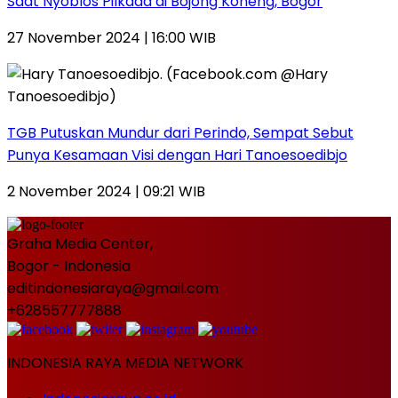
Saat Nyoblos Pilkada di Bojong Koneng, Bogor
27 November 2024 | 16:00 WIB
TGB Putuskan Mundur dari Perindo, Sempat Sebut
Punya Kesamaan Visi dengan Hari Tanoesoedibjo
2 November 2024 | 09:21 WIB
Graha Media Center,
Bogor - Indonesia
editindonesiaraya@gmail.com
+628557777888
INDONESIA RAYA MEDIA NETWORK