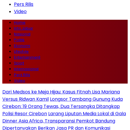
Pers Rilis
Video
Home
Info Jabar
Nasional
Politik
Ekonomi
Lifestyle
Entertainment
Sport
Internasional
Pers Rilis
Video
Dari Medsos ke Meja Hijau: Kasus Fitnah Lisa Mariana
Versus Ridwan Kamil
Longsor Tambang Gunung Kuda
Cirebon: 19 Orang Tewas, Dua Tersangka Ditangkap
Polisi Resor Cirebon
Larang Liputan Media Lokal di Gala
Dinner Asia Africa, Transparansi Pemkot Bandung
Dipertanyakan
Berikan Jasa PR dan Komunikasi