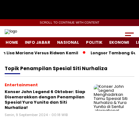
SCROLL TO CONTINUE WITH CONTENT
HOME
INFO JABAR
NASIONAL
POLITIK
EKONOMI
L
ah Lisa Mariana Versus Ridwan Kamil
Longsor Tambang Gunung
Topik
Penampilan Spesial Siti Nurhaliza
Entertainment
Konser John Legend 6 Oktober: Siap
Disemarakkan dengan Penampilan
Spesial Yura Yunita dan Siti
Nurhaliza!
Senin, 9 September 2024 - 00:18 WIB