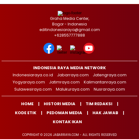
Graha Media Center,
Bogor - Indonesia
editindonesiaraya@gmail.com
+628557777888
INDONESIA RAYA MEDIA NETWORK
Indonesiaraya.co.id
Jabarraya.com
Jatengraya.com
Yogyaraya.com
Jatimraya.com
Kalimantanraya.com
Sulawesiraya.com
Malukuraya.com
Nusraraya.com
HOME
HISTORI MEDIA
TIM REDAKSI
KODE ETIK
PEDOMAN MEDIA
HAK JAWAB
KONTAK IKAN
COPYRIGHT © 2026 JABARRAYA.COM - ALL RIGHTS RESERVED