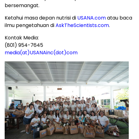
bersemangat.
Ketahui masa depan nutrisi di
USANA.com
atau baca
ilmu pengetahuan di
AskTheScientists.com
.
Kontak Media:
(801) 954-7645
media(at)USANAinc(dot)com