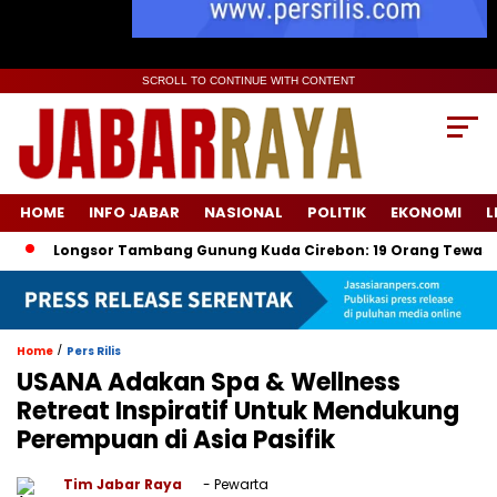
SCROLL TO CONTINUE WITH CONTENT
HOME
INFO JABAR
NASIONAL
POLITIK
EKONOMI
L
ngsor Tambang Gunung Kuda Cirebon: 19 Orang Tewas, Dua Tersa
/
Home
Pers Rilis
USANA Adakan Spa & Wellness
Retreat Inspiratif Untuk Mendukung
Perempuan di Asia Pasifik
Tim Jabar Raya
- Pewarta