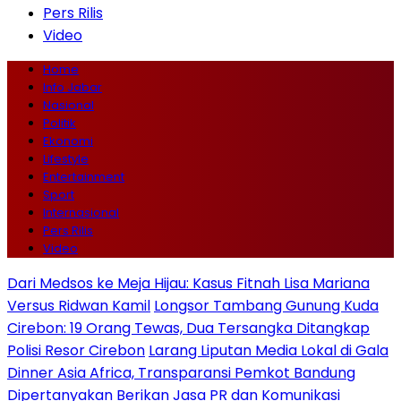
Pers Rilis
Video
Home
Info Jabar
Nasional
Politik
Ekonomi
Lifestyle
Entertainment
Sport
Internasional
Pers Rilis
Video
Dari Medsos ke Meja Hijau: Kasus Fitnah Lisa Mariana
Versus Ridwan Kamil
Longsor Tambang Gunung Kuda
Cirebon: 19 Orang Tewas, Dua Tersangka Ditangkap
Polisi Resor Cirebon
Larang Liputan Media Lokal di Gala
Dinner Asia Africa, Transparansi Pemkot Bandung
Dipertanyakan
Berikan Jasa PR dan Komunikasi