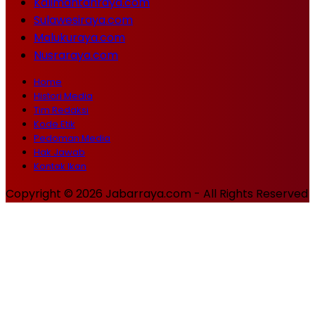
Kalimantanraya.com
Sulawesiraya.com
Malukuraya.com
Nusraraya.com
Home
Histori Media
Tim Redaksi
Kode Etik
Pedoman Media
Hak Jawab
Kontak Ikan
Copyright © 2026 Jabarraya.com - All Rights Reserved