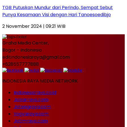
TGB Putuskan Mundur dari Perindo, Sempat Sebut
Punya Kesamaan Visi dengan Hari Tanoesoedibjo
2 November 2024 | 09:21 WIB
Graha Media Center,
Bogor - Indonesia
editindonesiaraya@gmail.com
+628557777888
INDONESIA RAYA MEDIA NETWORK
Indonesiaraya.co.id
Jabarraya.com
Jatengraya.com
Yogyaraya.com
Jatimraya.com