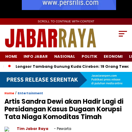
SCROLL TO CONTINUE WITH CONTENT
HOME
INFO JABAR
NASIONAL
POLITIK
EKONOMI
L
Longsor Tambang Gunung Kuda Cirebon: 19 Orang Tewas, Dua Ter
/
Home
Entertainment
Artis Sandra Dewi akan Hadir Lagi di
Persidangan Kasus Dugaan Korupsi
Tata Niaga Komoditas Timah
Tim Jabar Raya
- Pewarta