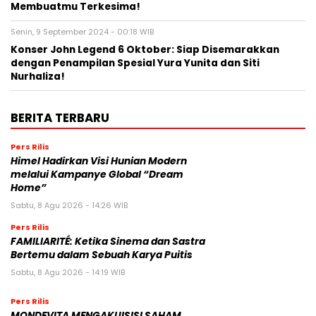
Membuatmu Terkesima!
Senin, 9 September 2024 - 00:18 WIB
Konser John Legend 6 Oktober: Siap Disemarakkan
dengan Penampilan Spesial Yura Yunita dan Siti
Nurhaliza!
BERITA TERBARU
Pers Rilis
Himel Hadirkan Visi Hunian Modern
melalui Kampanye Global “Dream
Home”
Sabtu, 8 Agu 2026 - 14:26 WIB
Pers Rilis
FAMILIARITÉ: Ketika Sinema dan Sastra
Bertemu dalam Sebuah Karya Puitis
Sabtu, 8 Agu 2026 - 14:19 WIB
Pers Rilis
MONDEVITA MENGAKUISISI SAHAM