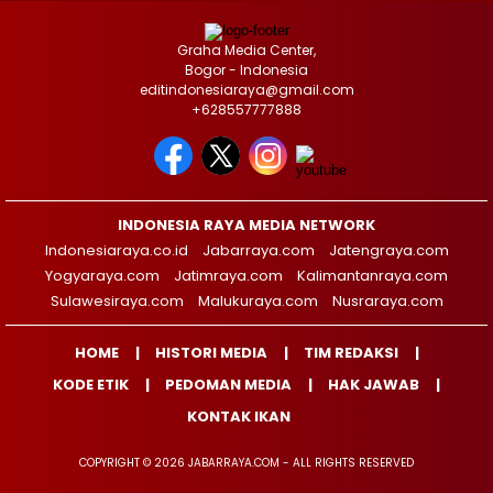
Graha Media Center,
Bogor - Indonesia
editindonesiaraya@gmail.com
+628557777888
INDONESIA RAYA MEDIA NETWORK
Indonesiaraya.co.id
Jabarraya.com
Jatengraya.com
Yogyaraya.com
Jatimraya.com
Kalimantanraya.com
Sulawesiraya.com
Malukuraya.com
Nusraraya.com
HOME
HISTORI MEDIA
TIM REDAKSI
KODE ETIK
PEDOMAN MEDIA
HAK JAWAB
KONTAK IKAN
COPYRIGHT © 2026 JABARRAYA.COM - ALL RIGHTS RESERVED