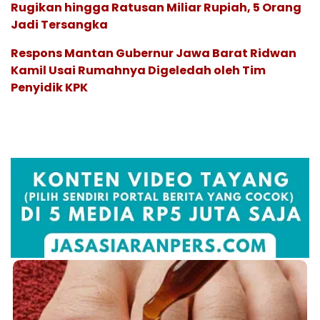
Rugikan hingga Ratusan Miliar Rupiah, 5 Orang
Jadi Tersangka
Respons Mantan Gubernur Jawa Barat Ridwan
Kamil Usai Rumahnya Digeledah oleh Tim
Penyidik KPK