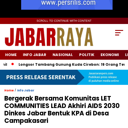
SCROLL TO CONTINUE WITH CONTENT
HOME
INFO JABAR
NASIONAL
POLITIK
EKONOMI
L
Longsor Tambang Gunung Kuda Cirebon: 19 Orang Tewas, Dua 
/
Home
Info Jabar
Bergerak Bersama Komunitas LET
COMMUNITIES LEAD Akhiri AIDS 2030
Dinkes Jabar Bentuk KPA di Desa
Campakasari