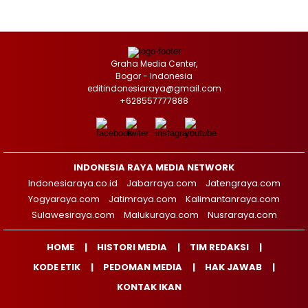
Graha Media Center,
Bogor - Indonesia
editindonesiaraya@gmail.com
+628557777888
INDONESIA RAYA MEDIA NETWORK
Indonesiaraya.co.id
Jabarraya.com
Jatengraya.com
Yogyaraya.com
Jatimraya.com
Kalimantanraya.com
Sulawesiraya.com
Malukuraya.com
Nusraraya.com
HOME
HISTORI MEDIA
TIM REDAKSI
KODE ETIK
PEDOMAN MEDIA
HAK JAWAB
KONTAK IKAN