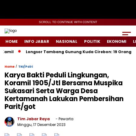
SCROLL TO CONTINUE WITH CONTENT
HOME
INFO JABAR
NASIONAL
POLITIK
EKONOMI
L
l
Longsor Tambang Gunung Kuda Cirebon: 19 Orang Tewas, D
/
Home
TNI/Polri
Karya Bakti Peduli Lingkungan,
Koramil 1905/Jtl Bersama Muspika
Sukasari Serta Warga Desa
Kertamanah Lakukan Pembersihan
Parit/got
Tim Jabar Raya
- Pewarta
Minggu, 17 Desember 2023