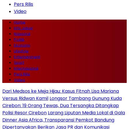
Pers Rilis
Video
Home
Info Jabar
Nasional
Politik
Ekonomi
Lifestyle
Entertainment
Sport
Internasional
Pers Rilis
Video
Dari Medsos ke Meja Hijau: Kasus Fitnah Lisa Mariana
Versus Ridwan Kamil
Longsor Tambang Gunung Kuda
Cirebon: 19 Orang Tewas, Dua Tersangka Ditangkap
Polisi Resor Cirebon
Larang Liputan Media Lokal di Gala
Dinner Asia Africa, Transparansi Pemkot Bandung
Dipertanyakan
Berikan Jasa PR dan Komunikasi