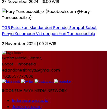
27 November 2024 | 16:00 WIB
TGB Putuskan Mundur dari Perindo, Sempat Sebut
Punya Kesamaan Visi dengan Hari Tanoesoedibjo
2 November 2024 | 09:21 WIB
Graha Media Center,
Bogor - Indonesia
editindonesiaraya@gmail.com
+628557777888
INDONESIA RAYA MEDIA NETWORK
Indonesiaraya.co.id
Jabarraya.com