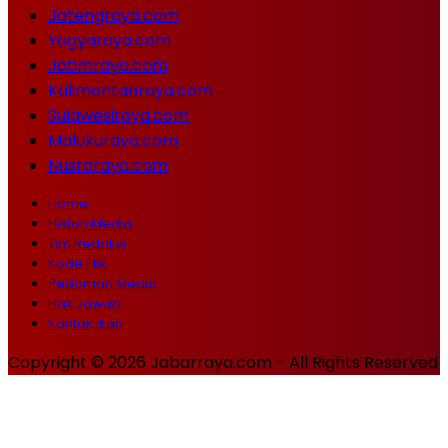
Jatengraya.com
Yogyaraya.com
Jatimraya.com
Kalimantanraya.com
Sulawesiraya.com
Malukuraya.com
Nusraraya.com
Home
Histori Media
Tim Redaksi
Kode Etik
Pedoman Media
Hak Jawab
Kontak Ikan
Copyright © 2026 Jabarraya.com - All Rights Reserved