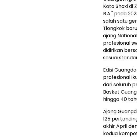
Kota Shaxi di
B.A." pada 20
salah satu ge
Tiongkok bar
ajang Nationa
profesional s
didirikan ber
sesuai standa
Edisi Guangdo
profesional i
dari seluruh p
Basket Guang
hingga 40 tah
Ajang Guangdo
125 pertandin
akhir April d
kedua kompet