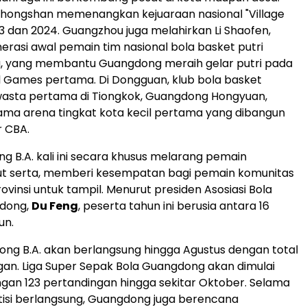
 Zhongshan memenangkan kejuaraan nasional "Village
23 dan 2024. Guangzhou juga melahirkan Li Shaofen,
nerasi awal pemain tim nasional bola basket putri
u, yang membantu Guangdong meraih gelar putri pada
l Games pertama. Di Dongguan, klub bola basket
wasta pertama di Tiongkok, Guangdong Hongyuan,
sama arena tingkat kota kecil pertama yang dibangun
r CBA.
ng B.A. kali ini secara khusus melarang pemain
kut serta, memberi kesempatan bagi pemain komunitas
rovinsi untuk tampil. Menurut presiden Asosiasi Bola
dong,
Du Feng
, peserta tahun ini berusia antara 16
un.
ng B.A. akan berlangsung hingga Agustus dengan total
gan. Liga Super Sepak Bola Guangdong akan dimulai
engan 123 pertandingan hingga sekitar Oktober. Selama
isi berlangsung, Guangdong juga berencana