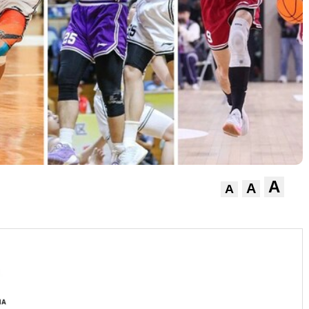
A
A
A