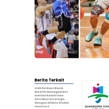
Berita Terkait
UOB Perkuat Bisnis
Wealth Management
melalui Kemitraan
Distribusi Strategis
dengan Allianz Global
Investors