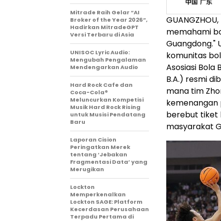
Mitrade Raih Gelar “AI
GUANGZHOU, 
Broker of the Year 2026”,
Hadirkan MitradeGPT
memahami bol
Versi Terbaru di Asia
Guangdong." U
UNISOC Lyric Audio:
komunitas bol
Mengubah Pengalaman
Asosiasi Bola
Mendengarkan Audio
B.A.) resmi d
Hard Rock Cafe dan
mana tim Zho
Coca-Cola®
Meluncurkan Kompetisi
kemenangan p
Musik Hard Rock Rising
berebut tiket
untuk Musisi Pendatang
Baru
masyarakat Gu
Laporan Cision
Peringatkan Merek
tentang ‘Jebakan
Fragmentasi Data’ yang
Merugikan
Lockton
Memperkenalkan
Lockton SAGE: Platform
Kecerdasan Perusahaan
Terpadu Pertama di