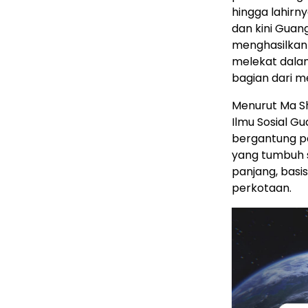
hingga lahirn
dan kini Guang
menghasilkan
melekat dala
bagian dari 
Menurut Ma Sh
Ilmu Sosial G
bergantung pa
yang tumbuh s
panjang, basi
perkotaan.