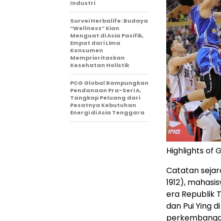
Industri
Survei Herbalife: Budaya
“Wellness” Kian
Menguat di Asia Pasifik,
Empat dari Lima
Konsumen
Memprioritaskan
Kesehatan Holistik
PCG Global Rampungkan
Pendanaan Pra-Seri A,
Tangkap Peluang dari
Pesatnya Kebutuhan
Energi di Asia Tenggara
Highlights of
Catatan sejar
1912), mahasi
era Republik T
dan Pui Ying 
perkembangan 