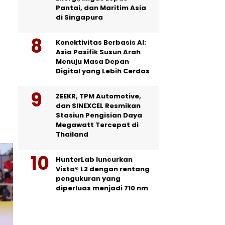
Pantai, dan Maritim Asia
di Singapura
Konektivitas Berbasis AI:
Asia Pasifik Susun Arah
Menuju Masa Depan
Digital yang Lebih Cerdas
ZEEKR, TPM Automotive,
dan SINEXCEL Resmikan
Stasiun Pengisian Daya
Megawatt Tercepat di
Thailand
HunterLab luncurkan
Vista® L2 dengan rentang
pengukuran yang
diperluas menjadi 710 nm