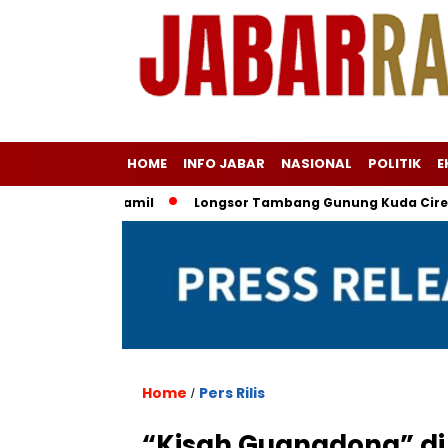
HOME
INFO JABAR
NASIONAL
POLITIK
E
Ridwan Kamil
Longsor Tambang Gunung Kuda Cirebon: 19 Ora
Home
Pers Rilis
/
“Kisah Guangdong” di