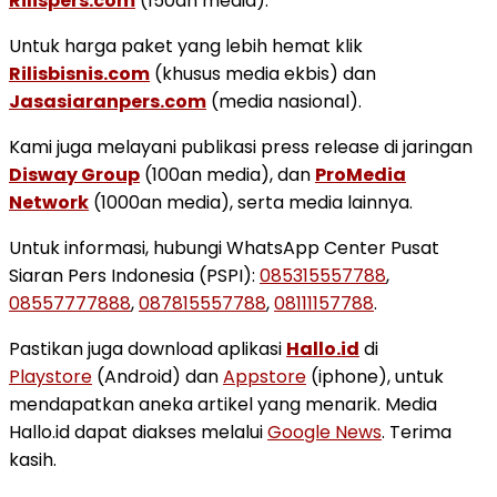
Rilispers.com
(150an media).
Untuk harga paket yang lebih hemat klik
Rilisbisnis.com
(khusus media ekbis) dan
Jasasiaranpers.com
(media nasional).
Kami juga melayani publikasi press release di jaringan
Disway Group
(100an media), dan
ProMedia
Network
(1000an media), serta media lainnya.
Untuk informasi, hubungi WhatsApp Center Pusat
Siaran Pers Indonesia (PSPI):
085315557788
,
08557777888
,
087815557788
,
08111157788
.
Pastikan juga download aplikasi
Hallo.id
di
Playstore
(Android) dan
Appstore
(iphone), untuk
mendapatkan aneka artikel yang menarik. Media
Hallo.id dapat diakses melalui
Google News
. Terima
kasih.