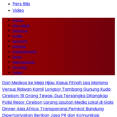
Pers Rilis
Video
Home
Info Jabar
Nasional
Politik
Ekonomi
Lifestyle
Entertainment
Sport
Internasional
Pers Rilis
Video
Dari Medsos ke Meja Hijau: Kasus Fitnah Lisa Mariana
Versus Ridwan Kamil
Longsor Tambang Gunung Kuda
Cirebon: 19 Orang Tewas, Dua Tersangka Ditangkap
Polisi Resor Cirebon
Larang Liputan Media Lokal di Gala
Dinner Asia Africa, Transparansi Pemkot Bandung
Dipertanyakan
Berikan Jasa PR dan Komunikasi