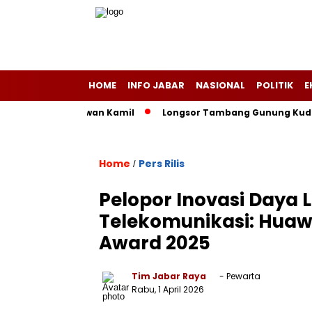
HOME
INFO JABAR
NASIONAL
POLITIK
E
a Versus Ridwan Kamil
Longsor Tambang Gunung Kuda Cirebon
Home
Pers Rilis
/
Pelopor Inovasi Daya Li
Telekomunikasi: Huawe
Award 2025
Tim Jabar Raya
- Pewarta
Rabu, 1 April 2026