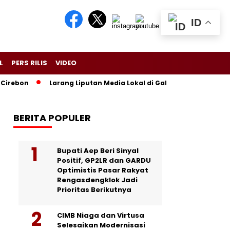
ID
L
PERS RILIS
VIDEO
n
Larang Liputan Media Lokal di Gala Dinner Asia Africa, 
BERITA POPULER
Bupati Aep Beri Sinyal
Positif, GP2LR dan GARDU
Optimistis Pasar Rakyat
Rengasdengklok Jadi
Prioritas Berikutnya
CIMB Niaga dan Virtusa
Selesaikan Modernisasi