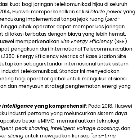
asi kuat bagi jaringan telekomunikasi hijau di seluruh
 2014, Huawei memperkenalkan solusi
blade power
yang
 mendukung implementasi tanpa jejak ruang (
zero-
ehingga pihak operator dapat memperluas jaringan
t di lokasi terbatas dengan biaya yang lebih hemat.
 Huawei memperkenalkan
Site Energy Efficiency
(SEE)
at pengakuan dari International Telecommunication
 L.1350: Energy Efficiency Metrics of Base Station Site
tetapkan sebagai standar internasional untuk sistem
di industri telekomunikasi. Standar ini menyediakan
nting bagi operator global untuk mengukur efisiensi
ngan dan menyusun strategi penghematan energi yang
e intelligence
yang komprehensif
: Pada 2018, Huawei
aku industri pertama yang meluncurkan sistem daya
apasitas besar eMIMO, memanfaatkan teknologi
lligent peak shaving
,
intelligent voltage boosting
, dan
r slicing
untuk mewujudkan konsep
"one-time