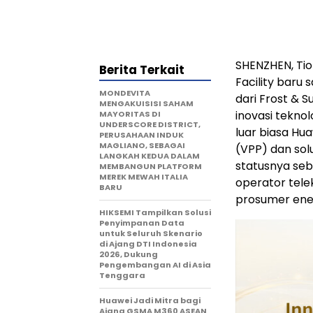
SHENZHEN, Tio
Berita Terkait
Facility baru
MONDEVITA
dari Frost & 
MENGAKUISISI SAHAM
inovasi teknol
MAYORITAS DI
UNDERSCORE DISTRICT,
luar biasa Hu
PERUSAHAAN INDUK
MAGLIANO, SEBAGAI
(VPP) dan sol
LANGKAH KEDUA DALAM
statusnya seb
MEMBANGUN PLATFORM
MEREK MEWAH ITALIA
operator tele
BARU
prosumer ener
HIKSEMI Tampilkan Solusi
Penyimpanan Data
untuk Seluruh Skenario
di Ajang DTI Indonesia
2026, Dukung
Pengembangan AI di Asia
Tenggara
Huawei Jadi Mitra bagi
Ajang GSMA M360 ASEAN