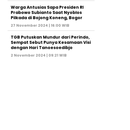
Warga Antusias Sapa Presiden RI
Prabowo Subianto Saat Nyoblos
Pilkada di Bojong Koneng, Bogor
27 November 2024 | 16:00 WIB
TGB Putuskan Mundur dari Perindo,
Sempat Sebut Punya Kesamaan Visi
dengan Hari Tanoesoedibjo
2 November 2024 | 09:21 WIB