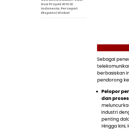
Dua Proyek WtE di
Indonesia, Percepat
Ekspansi Global
Sebagai penent
telekomunika
berbasiskan i
pendorong ke
Pelopor pe
dan proses
meluncurka
industri de
penting dala
Hingga kini, 