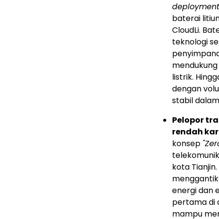
deployment,
baterai liti
CloudLi. Bat
teknologi s
penyimpanan 
mendukung i
listrik. Hin
dengan volu
stabil dalam
Pelopor tr
rendah ka
konsep
"Ze
telekomunik
kota Tianjin
menggantik
energi dan 
pertama di d
mampu menga