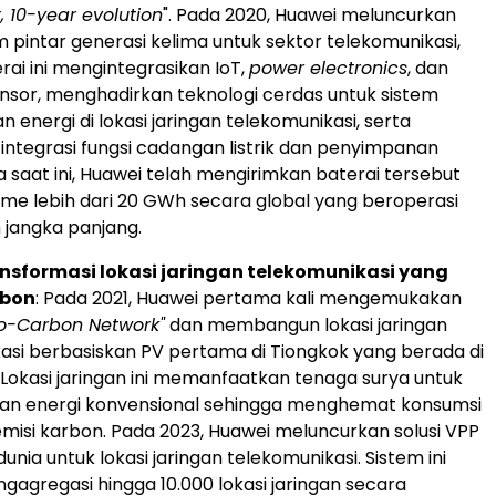
 10-year evolution
". Pada 2020, Huawei meluncurkan
um pintar generasi kelima untuk sektor telekomunikasi,
erai ini mengintegrasikan IoT,
power electronics
, dan
ensor, menghadirkan teknologi cerdas untuk sistem
energi di lokasi jaringan telekomunikasi, serta
ntegrasi fungsi cadangan listrik dan penyimpanan
gga saat ini, Huawei telah mengirimkan baterai tersebut
me lebih dari 20 GWh secara global yang beroperasi
 jangka panjang.
ansformasi lokasi jaringan telekomunikasi yang
rbon
: Pada 2021, Huawei pertama kali mengemukakan
ro-Carbon Network"
dan membangun lokasi jaringan
asi berbasiskan PV pertama di Tiongkok yang berada di
. Lokasi jaringan ini memanfaatkan tenaga surya untuk
an energi konvensional sehingga menghemat konsumsi
emisi karbon. Pada 2023, Huawei meluncurkan solusi VPP
unia untuk lokasi jaringan telekomunikasi. Sistem ini
gregasi hingga 10.000 lokasi jaringan secara