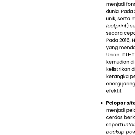
menjadi fond
dunia. Pada
unik, serta
footprint
) s
secara cepa
Pada 2016,
yang mendap
Union. ITU-T
kemudian di
kelistrikan 
kerangka pe
energi jari
efektif.
Pelopor
sit
menjadi pel
cerdas berk
seperti
inte
backup powe