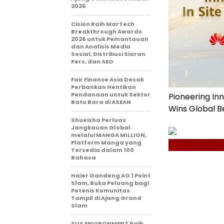
2026
Cision Raih MarTech
Breakthrough Awards
2026 untuk Pemantauan
dan Analisis Media
Sosial, Distribusi Siaran
Pers, dan AEO
Fair Finance Asia Desak
Perbankan Hentikan
Pendanaan untuk Sektor
Pioneering In
Batu Bara di ASEAN
Wins Global B
Shueisha Perluas
Jangkauan Global
melalui MANGA MILLION,
Platform Manga yang
Tersedia dalam 100
Bahasa
Haier Gandeng AO 1 Point
Slam, Buka Peluang bagi
Petenis Komunitas
Tampil di Ajang Grand
Slam
SUS ENVIRONMENT Raih