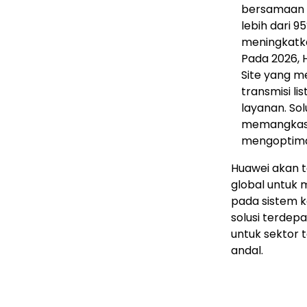
bersamaan d
lebih dari 
meningkatka
Pada 2026, 
Site yang m
transmisi lis
layanan. Sol
memangkas b
mengoptima
Huawei akan t
global untuk 
pada sistem ke
solusi terdep
untuk sektor t
andal.