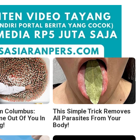
m Columbus:
This Simple Trick Removes
 Out Of You In
All Parasites From Your
g!
Body!