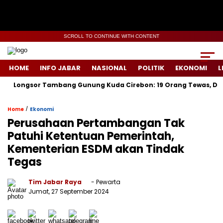
SCROLL TO CONTINUE WITH CONTENT
HOME
INFO JABAR
NASIONAL
POLITIK
EKONOMI
L
gsor Tambang Gunung Kuda Cirebon: 19 Orang Tewas, Dua Tersang
/
Home
Ekonomi
Perusahaan Pertambangan Tak
Patuhi Ketentuan Pemerintah,
Kementerian ESDM akan Tindak
Tegas
Tim Jabar Raya
- Pewarta
Jumat, 27 September 2024