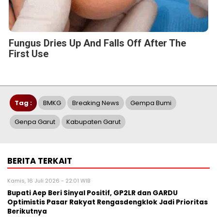
Fungus Dries Up And Falls Off After The
First Use
Tag :
BMKG
Breaking News
Gempa Bumi
Genpa Garut
Kabupaten Garut
BERITA TERKAIT
Kamis, 16 Juli 2026 - 22:01 WIB
Bupati Aep Beri Sinyal Positif, GP2LR dan GARDU
Optimistis Pasar Rakyat Rengasdengklok Jadi Prioritas
Berikutnya