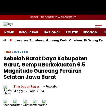
SCROLL TO CONTINUE WITH CONTENT
HOME
INFO JABAR
NASIONAL
POLITIK
EKONOMI
L
Longsor Tambang Gunung Kuda Cirebon: 19 Orang Tewas, Dua 
/
Home
Info Jabar
Sebelah Barat Daya Kabupaten
Garut, Gempa Berkekuatan 6,5
Magnitudo Guncang Perairan
Selatan Jawa Barat
Tim Jabar Raya
- Pewarta
Minggu, 28 April 2024