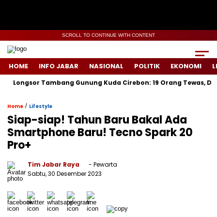
SCROLL TO CONTINUE WITH CONTENT
HOME
INFO JABAR
NASIONAL
POLITIK
EKONOMI
L
sor Tambang Gunung Kuda Cirebon: 19 Orang Tewas, Dua Tersang
/
Home
Lifestyle
Siap-siap! Tahun Baru Bakal Ada
Smartphone Baru! Tecno Spark 20
Pro+
Tim Jabar Raya
- Pewarta
Sabtu, 30 Desember 2023