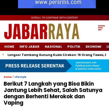
SCROLL TO CONTINUE WITH CONTENT
HOME
INFO JABAR
NASIONAL
POLITIK
EKONOMI
L
ngsor Tambang Gunung Kuda Cirebon: 19 Orang Tewas, Dua Tersan
/
Home
Lifestyle
Berikut 7 Langkah yang Bisa Bikin
Jantung Lebih Sehat, Salah Satunya
dengan Berhenti Merokok dan
Vaping