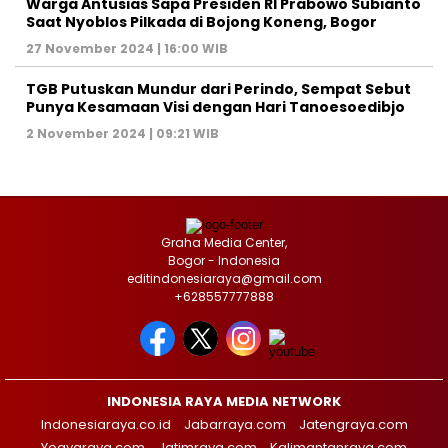
Warga Antusias Sapa Presiden RI Prabowo Subianto
Saat Nyoblos Pilkada di Bojong Koneng, Bogor
27 November 2024 | 16:00 WIB
TGB Putuskan Mundur dari Perindo, Sempat Sebut
Punya Kesamaan Visi dengan Hari Tanoesoedibjo
2 November 2024 | 09:21 WIB
Graha Media Center,
Bogor - Indonesia
editindonesiaraya@gmail.com
+628557777888
INDONESIA RAYA MEDIA NETWORK
Indonesiaraya.co.id
Jabarraya.com
Jatengraya.com
Yogyaraya.com
Jatimraya.com
Kalimantanraya.com