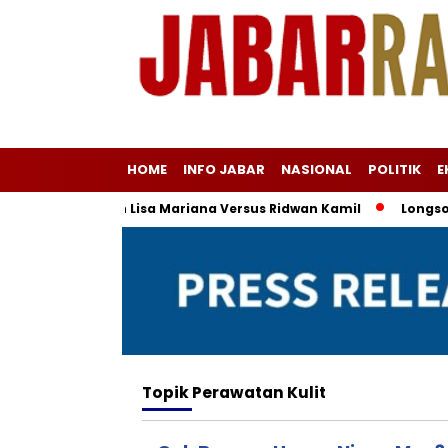
HOME
INFO JABAR
NASIONAL
POLITIK
E
u: Kasus Fitnah Lisa Mariana Versus Ridwan Kamil
Longsor Ta
Topik
Perawatan Kulit