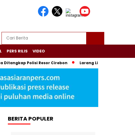
L
PERS RILIS
VIDEO
angkap Polisi Resor Cirebon
Larang Liputan Media Lokal di
BERITA POPULER