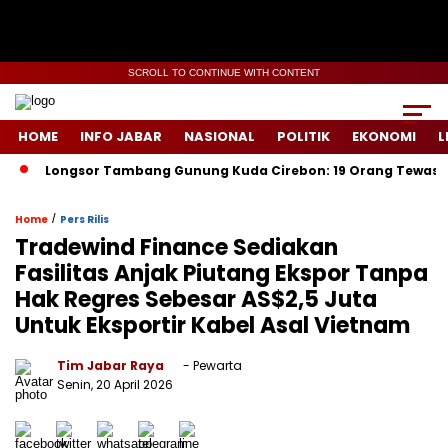
SCROLL TO CONTINUE WITH CONTENT
HOME
INFO JABAR
NASIONAL
POLITIK
EKONOMI
L
ongsor Tambang Gunung Kuda Cirebon: 19 Orang Tewas, Dua Tersa
/
Home
Pers Rilis
Tradewind Finance Sediakan
Fasilitas Anjak Piutang Ekspor Tanpa
Hak Regres Sebesar AS$2,5 Juta
Untuk Eksportir Kabel Asal Vietnam
Tim Jabar Raya
- Pewarta
Senin, 20 April 2026