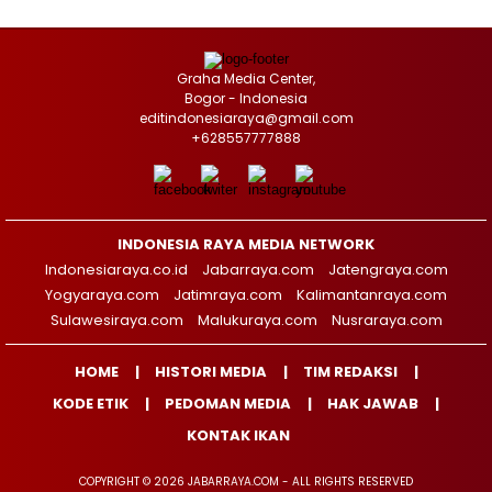
Graha Media Center,
Bogor - Indonesia
editindonesiaraya@gmail.com
+628557777888
INDONESIA RAYA MEDIA NETWORK
Indonesiaraya.co.id
Jabarraya.com
Jatengraya.com
Yogyaraya.com
Jatimraya.com
Kalimantanraya.com
Sulawesiraya.com
Malukuraya.com
Nusraraya.com
HOME
HISTORI MEDIA
TIM REDAKSI
KODE ETIK
PEDOMAN MEDIA
HAK JAWAB
KONTAK IKAN
COPYRIGHT © 2026 JABARRAYA.COM - ALL RIGHTS RESERVED