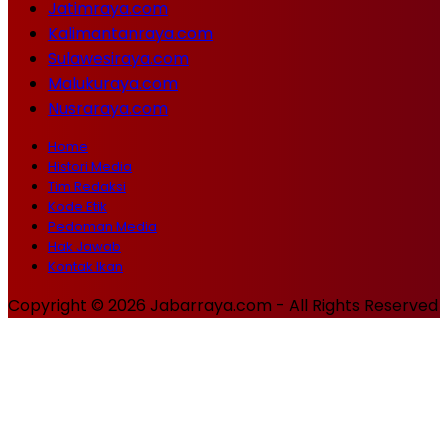
Jatimraya.com
Kalimantanraya.com
Sulawesiraya.com
Malukuraya.com
Nusraraya.com
Home
Histori Media
Tim Redaksi
Kode Etik
Pedoman Media
Hak Jawab
Kontak Ikan
Copyright © 2026 Jabarraya.com - All Rights Reserved