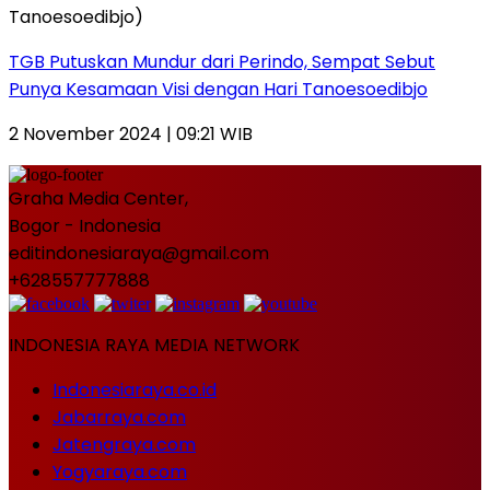
TGB Putuskan Mundur dari Perindo, Sempat Sebut
Punya Kesamaan Visi dengan Hari Tanoesoedibjo
2 November 2024 | 09:21 WIB
Graha Media Center,
Bogor - Indonesia
editindonesiaraya@gmail.com
+628557777888
INDONESIA RAYA MEDIA NETWORK
Indonesiaraya.co.id
Jabarraya.com
Jatengraya.com
Yogyaraya.com