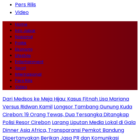
Pers Rilis
Video
Home
Info Jabar
Nasional
Politik
Ekonomi
Lifestyle
Entertainment
Sport
Internasional
Pers Rilis
Video
Dari Medsos ke Meja Hijau: Kasus Fitnah Lisa Mariana
Versus Ridwan Kamil
Longsor Tambang Gunung Kuda
Cirebon: 19 Orang Tewas, Dua Tersangka Ditangkap
Polisi Resor Cirebon
Larang Liputan Media Lokal di Gala
Dinner Asia Africa, Transparansi Pemkot Bandung
Dipertanyakan
Berikan Jasa PR dan Komunikasi