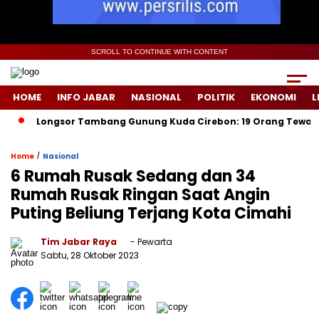
SCROLL TO CONTINUE WITH CONTENT
HOME
INFO JABAR
NASIONAL
POLITIK
EKONOMI
L
Longsor Tambang Gunung Kuda Cirebon: 19 Orang Tewas, Dua Te
/
Home
Nasional
6 Rumah Rusak Sedang dan 34
Rumah Rusak Ringan Saat Angin
Puting Beliung Terjang Kota Cimahi
Tim Jabar Raya
- Pewarta
Sabtu, 28 Oktober 2023