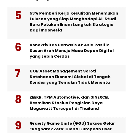
53% Pemberi Kerja Kesulitan Menemukan
Lulusan yang Siap Menghadapi AI. Studi
Baru Petakan Enam Langkah Strategis
bagi Indonesia
Konektivitas Berbasis AI: Asia Pasifik
Susun Arah Menuju Masa Depan Digital
yang Lebih Cerdas
UOB Asset Management Soroti
Ketahanan Ekonomi Global di Tengah
Kondisi yang Semakin Tidak Menentu
ZEEKR, TPM Automotive, dan SINEXCEL
Resmikan Stasiun Pengisian Daya
Megawatt Tercepat di Thailand
Gravity Game Unite (GGU) Sukses Gelar
“Ragnarok Zero: Global European User