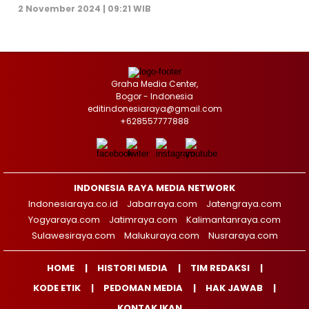
2 November 2024 | 09:21 WIB
Graha Media Center,
Bogor - Indonesia
editindonesiaraya@gmail.com
+628557777888
INDONESIA RAYA MEDIA NETWORK
Indonesiaraya.co.id
Jabarraya.com
Jatengraya.com
Yogyaraya.com
Jatimraya.com
Kalimantanraya.com
Sulawesiraya.com
Malukuraya.com
Nusraraya.com
HOME
HISTORI MEDIA
TIM REDAKSI
KODE ETIK
PEDOMAN MEDIA
HAK JAWAB
KONTAK IKAN