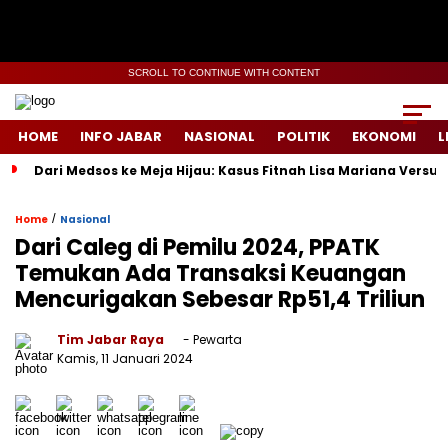
SCROLL TO CONTINUE WITH CONTENT
HOME
INFO JABAR
NASIONAL
POLITIK
EKONOMI
L
Dari Medsos ke Meja Hijau: Kasus Fitnah Lisa Mariana Versu
/
Home
Nasional
Dari Caleg di Pemilu 2024, PPATK
Temukan Ada Transaksi Keuangan
Mencurigakan Sebesar Rp51,4 Triliun
Tim Jabar Raya
- Pewarta
Kamis, 11 Januari 2024